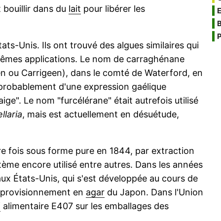
 bouillir dans du
lait
pour libérer les
B
P
tats-Unis. Ils ont trouvé des algues similaires qui
 mêmes applications. Le nom de carraghénane
n ou Carrigeen), dans le comté de Waterford, en
t probablement d'une expression gaélique
aige". Le nom "furcélérane" était autrefois utilisé
llaria
, mais est actuellement en désuétude,
e fois sous forme pure en 1844, par extraction
tème encore utilisé entre autres. Dans les années
ux États-Unis, qui s'est développée au cours de
approvisionnement en
agar
du Japon. Dans l'Union
f
alimentaire E407 sur les emballages des