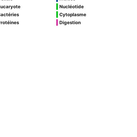
Eucaryote
Nucléotide
actéries
Cytoplasme
rotéines
Digestion