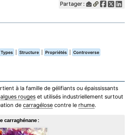
Partager :
|
|
|
Types
Structure
Propriétés
Controverse
tient à la famille de gélifiants ou épaississants
s
algues rouges
et utilisés industriellement surtout
éation de
carragélose
contre le
rhume
.
e carraghénane :