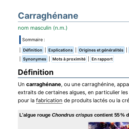
Carraghénane
nom masculin (n.m.)
Sommaire :
|
|
|
|
Définition
Explications
Origines et généralités
|
|
|
Synonymes
Mots à proximité
En rapport
Définition
Un
carraghénane
, ou une carraghénine, appar
extraits de certaines algues, en particulier le
pour la
fabrication
de produits lactés ou la cr
L'algue rouge
Chondrus crispus
contient 55 % d