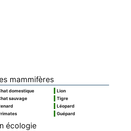
es mammifères
Chat domestique
Lion
Chat sauvage
Tigre
Renard
Léopard
Primates
Guépard
n écologie