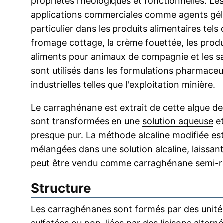
propriétés rhéologiques et fonctionnelles. Le
applications commerciales comme agents gélifi
particulier dans les produits alimentaires tels 
fromage cottage, la crème fouettée, les produ
aliments pour
animaux de compagnie
et les s
sont utilisés dans les formulations pharmaceu
industrielles telles que l'exploitation minière.
Le carraghénane est extrait de cette algue de
sont transformées en une
solution aqueuse
et
presque pur. La méthode alcaline modifiée est
mélangées dans une solution alcaline, laissa
peut être vendu comme carraghénane semi-ra
Structure
Les carraghénanes sont formés par des unités
sulfatées ou non, liées par des liaisons altern