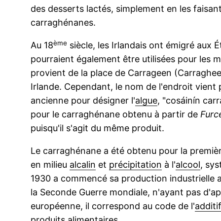
des desserts lactés, simplement en les faisant
carraghénanes.
ème
Au 18
siècle, les Irlandais ont émigré aux É
pourraient également être utilisées pour les
provient de la place de Carrageen (Carraghee
Irlande. Cependant, le nom de l'endroit vien
ancienne pour désigner l'
algue
, "cosáinín carr
pour le carraghénane obtenu à partir de
Furce
puisqu'il s'agit du même produit.
Le carraghénane a été obtenu pour la premièr
en milieu
alcalin
et
précipitation
à l'
alcool
, sys
1930 a commencé sa production industrielle a
la Seconde Guerre mondiale, n'ayant pas d'
européenne, il correspond au code de l'
additi
produits alimentaires
.