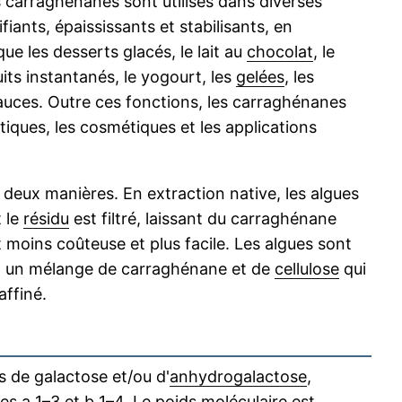
s carraghénanes sont utilisés dans diverses
ants, épaississants et stabilisants, en
que les desserts glacés, le lait au
chocolat
, le
its instantanés, le yogourt, les
gelées
, les
auces. Outre ces fonctions, les carraghénanes
tiques, les cosmétiques et les applications
 deux manières. En extraction native, les algues
 le
résidu
est filtré, laissant du carraghénane
 moins coûteuse et plus facile. Les algues sont
nt un mélange de carraghénane et de
cellulose
qui
ffiné.
 de galactose et/ou d'
anhydrogalactose
,
ées a 1–3 et b 1–4. Le
poids moléculaire
est