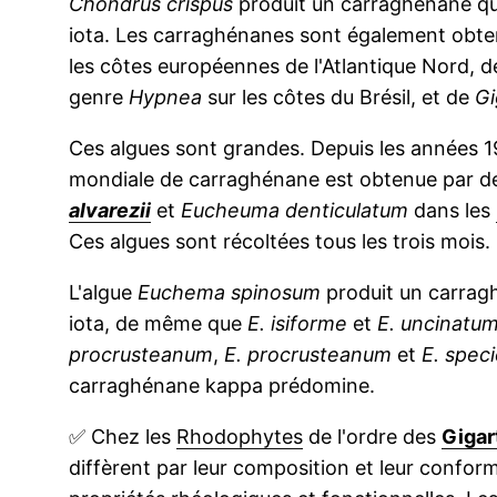
Chondrus crispus
produit un carraghénane qu
iota. Les carraghénanes sont également obten
les côtes européennes de l'Atlantique Nord, 
genre
Hypnea
sur les côtes du Brésil, et de
Gi
Ces algues sont grandes. Depuis les années 1
mondiale de carraghénane est obtenue par 
alvarezii
et
Eucheuma denticulatum
dans les
Ces algues sont récoltées tous les trois mois.
L'algue
Euchema spinosum
produit un carrag
iota, de même que
E. isiforme
et
E. uncinatu
procrusteanum
,
E. procrusteanum
et
E. spec
carraghénane kappa prédomine.
✅
Chez les
Rhodophytes
de l'ordre des
Gigar
diffèrent par leur composition et leur confor