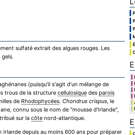
L
ment sulfaté extrait des algues rouges. Les
 gels.
E
ghénanes (puisqu'il s'agit d'un mélange de
es trous de la structure
cellulosique
des
parois
milles de
Rhodophycées
.
Chondrus crispus
, le
nane, connu sous le nom de "mousse d'Irlande",
stribué sur la
côte
nord-atlantique.
E
en Irlande depuis au moins 600 ans pour préparer
C