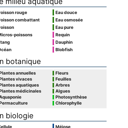
e milieu aquatique
Poisson rouge
Eau douce
Poisson combattant
Eau osmosée
Poisson
Eau pure
Micros-poissons
Requin
Étang
Dauphin
Océan
Blobfish
n botanique
Plantes annuelles
Fleurs
Plantes vivaces
Feuilles
Plantes aquatiques
Arbres
Plantes médicinales
Algues
Aquaponie
Photosynthèse
Permaculture
Chlorophylle
n biologie
ellule
Méiose