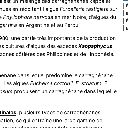
i est un mélange des carraghénanes kappa et
É
ues en récoltant l'algue
Furcellaria fastigiata
sur
de
Phyllophora nervosa
en
mer
Noire, d'algues du
gartina
en Argentine et au Pérou.
980, une partie très importante de la production
des
cultures d'algues
des espèces
Kappaphycus
zones côtières
des Philippines et de l'Indonésie.
hénane dans lequel prédomine le carraghénane
m
. Les algues
Euchema cottonii
,
E. striatum
,
E.
iosum
produisent un carraghénane dans lequel le
tinales
, plusieurs types de carraghénanes
mation, ce qui entraîne une large gamme de