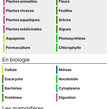
Plantes annuelles
Fleurs
Plantes vivaces
Feuilles
Plantes aquatiques
Arbres
Plantes médicinales
Algues
Aquaponie
Photosynthèse
Permaculture
Chlorophylle
En biologie
Cellule
Méiose
Eucaryote
Nucléotide
Bactéries
Cytoplasme
Protéines
Digestion
Les mammifères