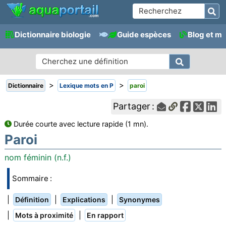
Dictionnaire biologie
Guide espèces
Blog et m
>
>
Dictionnaire
Lexique mots en P
paroi
Partager :
Durée courte avec lecture rapide (1 mn).
Paroi
nom féminin (n.f.)
Sommaire :
|
|
|
Définition
Explications
Synonymes
|
|
Mots à proximité
En rapport