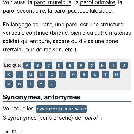
Voir aussi la
paroi muréique
, la
paroi primaire
, la
paroi secondaire
, la
paroi pectocellulosique
.
En langage courant, une paroi est une structure
verticale continue (brique, pierre ou autre matériau
solide) qui entoure, sépare ou divise une zone
(terrain, mur de maison, etc.).
Lexique:
A
B
C
D
E
F
G
H
I
J
K
L
M
N
O
P
Q
R
S
T
U
V
W
X
Y
Z
Synonymes, antonymes
Voir tous les
.
SYNONYMES POUR "PAROI"
3 synonymes (sens proche) de "
paroi
" :
mur