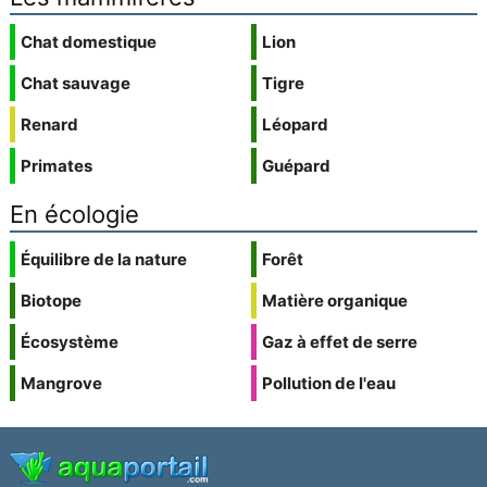
Chat domestique
Lion
Chat sauvage
Tigre
Renard
Léopard
Primates
Guépard
En écologie
Équilibre de la nature
Forêt
Biotope
Matière organique
Écosystème
Gaz à effet de serre
Mangrove
Pollution de l'eau