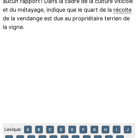
aucun rapport ! Dans la cadre de la culture viticole
et du métayage, indique que le quart de la
récolte
de la vendange est due au propriétaire terrien de
la vigne.
Lexique:
A
B
C
D
E
F
G
H
I
J