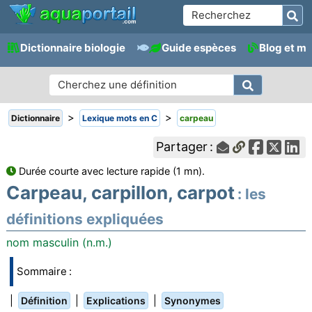
Dictionnaire biologie
Guide espèces
Blog et m
>
>
Dictionnaire
Lexique mots en C
carpeau
Partager :
Durée courte avec lecture rapide (1 mn).
Carpeau, carpillon, carpot
: les
définitions expliquées
nom masculin (n.m.)
Sommaire :
|
|
|
Définition
Explications
Synonymes