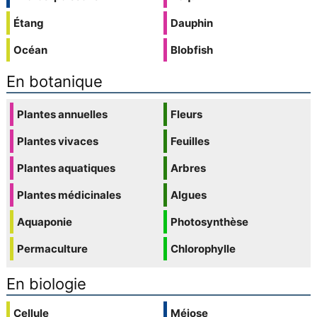
Étang
Dauphin
Océan
Blobfish
En botanique
Plantes annuelles
Fleurs
Plantes vivaces
Feuilles
Plantes aquatiques
Arbres
Plantes médicinales
Algues
Aquaponie
Photosynthèse
Permaculture
Chlorophylle
En biologie
Cellule
Méiose