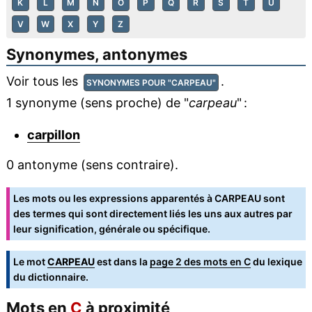
K
L
M
N
O
P
Q
R
S
T
U
V
W
X
Y
Z
Synonymes, antonymes
Voir tous les
.
SYNONYMES POUR "CARPEAU"
1 synonyme (sens proche) de "
carpeau
" :
carpillon
0 antonyme (sens contraire).
Les mots ou les expressions apparentés à CARPEAU sont
des termes qui sont directement liés les uns aux autres par
leur signification, générale ou spécifique.
Le mot
CARPEAU
est dans la
page 2 des mots en C
du lexique
du dictionnaire.
Mots en
C
à proximité