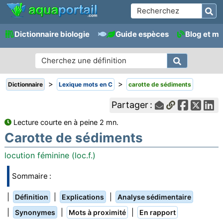
Dictionnaire biologie
Guide espèces
Blog et m
>
>
Dictionnaire
Lexique mots en C
carotte de sédiments
Partager :
Lecture courte en à peine 2 mn.
Carotte de sédiments
locution féminine (loc.f.)
Sommaire :
|
|
|
Définition
Explications
Analyse sédimentaire
|
|
|
Synonymes
Mots à proximité
En rapport