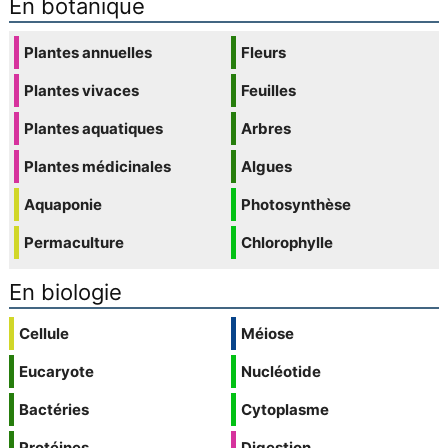
En botanique
Plantes annuelles
Fleurs
Plantes vivaces
Feuilles
Plantes aquatiques
Arbres
Plantes médicinales
Algues
Aquaponie
Photosynthèse
Permaculture
Chlorophylle
En biologie
Cellule
Méiose
Eucaryote
Nucléotide
Bactéries
Cytoplasme
Protéines
Digestion