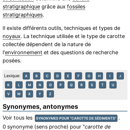
stratigraphique
grâce aux
fossiles
stratigraphiques
.
Il existe différents outils, techniques et types de
noyaux
. La technique utilisée et le type de carotte
collectée dépendent de la nature de
l'
environnement
et des questions de recherche
posées.
Lexique:
A
B
C
D
E
F
G
H
I
J
K
L
M
N
O
P
Q
R
S
T
U
V
W
X
Y
Z
Synonymes, antonymes
Voir tous les
.
SYNONYMES POUR "CAROTTE DE SÉDIMENTS"
0 synonyme (sens proche) pour "
carotte de