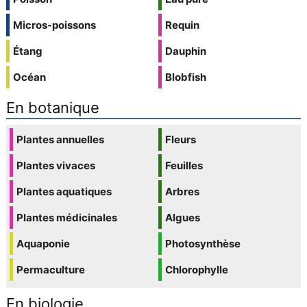
Micros-poissons
Requin
Étang
Dauphin
Océan
Blobfish
En botanique
Plantes annuelles
Fleurs
Plantes vivaces
Feuilles
Plantes aquatiques
Arbres
Plantes médicinales
Algues
Aquaponie
Photosynthèse
Permaculture
Chlorophylle
En biologie