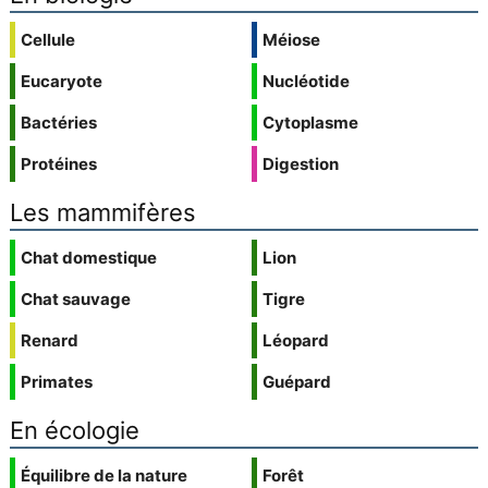
Cellule
Méiose
Eucaryote
Nucléotide
Bactéries
Cytoplasme
Protéines
Digestion
Les mammifères
Chat domestique
Lion
Chat sauvage
Tigre
Renard
Léopard
Primates
Guépard
En écologie
Équilibre de la nature
Forêt