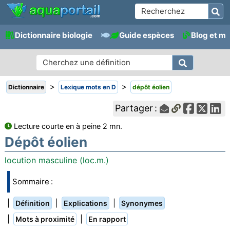
Dictionnaire biologie
Guide espèces
Blog et m
>
>
Dictionnaire
Lexique mots en D
dépôt éolien
Partager :
Lecture courte en à peine 2 mn.
Dépôt éolien
locution masculine (loc.m.)
Sommaire :
|
|
|
Définition
Explications
Synonymes
|
|
Mots à proximité
En rapport