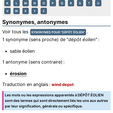
K
L
M
N
O
P
Q
R
S
T
U
V
W
X
Y
Z
Synonymes, antonymes
Voir tous les
.
SYNONYMES POUR "DÉPÔT ÉOLIEN"
1 synonyme (sens proche) de "
dépôt éolien
" :
sable éolien
1 antonyme (sens contraire) :
érosion
Traduction en anglais :
wind depot
Les mots ou les expressions apparentés à DÉPÔT ÉOLIEN
sont des termes qui sont directement liés les uns aux autres
par leur signification, générale ou spécifique.