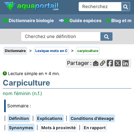
Dictionnaire biologie
Guide espèces
Blog et m
>
>
Dictionnaire
Lexique mots en C
carpiculture
Partager :
Lecture simple en ≈ 4 mn.
Carpiculture
nom féminin (n.f.)
Sommaire :
|
|
|
Définition
Explications
Conditions d'élevage
|
|
|
Synonymes
Mots à proximité
En rapport