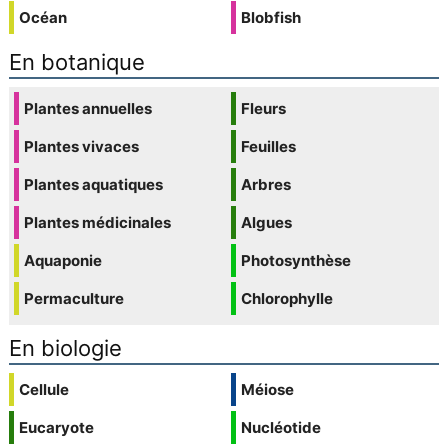
Océan
Blobfish
En botanique
Plantes annuelles
Fleurs
Plantes vivaces
Feuilles
Plantes aquatiques
Arbres
Plantes médicinales
Algues
Aquaponie
Photosynthèse
Permaculture
Chlorophylle
En biologie
Cellule
Méiose
Eucaryote
Nucléotide