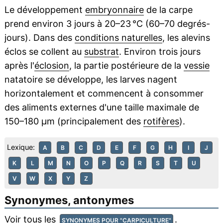
Le développement
embryonnaire
de la carpe
prend environ 3 jours à 20–23 °C (60–70 degrés-
jours). Dans des
conditions naturelles
, les alevins
éclos se collent au
substrat
. Environ trois jours
après l'
éclosion
, la partie postérieure de la
vessie
natatoire se développe, les larves nagent
horizontalement et commencent à consommer
des aliments externes d'une taille maximale de
150–180 µm (principalement des
rotifères
).
Lexique:
A
B
C
D
E
F
G
H
I
J
K
L
M
N
O
P
Q
R
S
T
U
V
W
X
Y
Z
Synonymes, antonymes
Voir tous les
.
SYNONYMES POUR "CARPICULTURE"