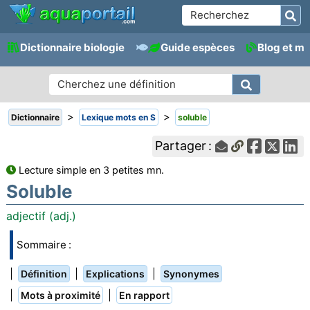
Dictionnaire biologie
Guide espèces
Blog et m
>
>
Dictionnaire
Lexique mots en S
soluble
Partager :
Lecture simple en 3 petites mn.
Soluble
adjectif (adj.)
Sommaire :
|
|
|
Définition
Explications
Synonymes
|
|
Mots à proximité
En rapport