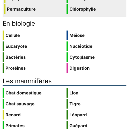
Permaculture
Chlorophylle
En biologie
Cellule
Méiose
Eucaryote
Nucléotide
Bactéries
Cytoplasme
Protéines
Digestion
Les mammifères
Chat domestique
Lion
Chat sauvage
Tigre
Renard
Léopard
Primates
Guépard