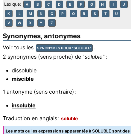
Lexique:
A
B
C
D
E
F
G
H
I
J
K
L
M
N
O
P
Q
R
S
T
U
V
W
X
Y
Z
Synonymes, antonymes
Voir tous les
.
SYNONYMES POUR "SOLUBLE"
2 synonymes (sens proche) de "
soluble
" :
dissoluble
miscible
1 antonyme (sens contraire) :
insoluble
Traduction en anglais :
soluble
Les mots ou les expressions apparentés à SOLUBLE sont des