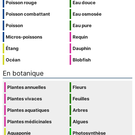
Poisson rouge
Eau douce
Poisson combattant
Eau osmosée
Poisson
Eau pure
Micros-poissons
Requin
Étang
Dauphin
Océan
Blobfish
En botanique
Plantes annuelles
Fleurs
Plantes vivaces
Feuilles
Plantes aquatiques
Arbres
Plantes médicinales
Algues
Aquaponie
Photosynthèse