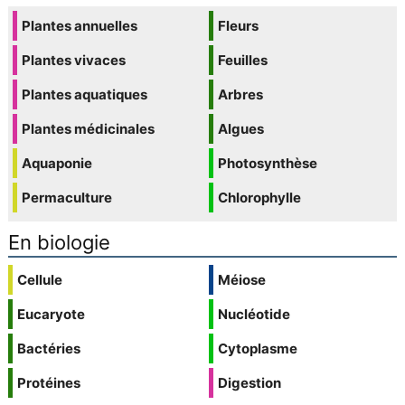
Plantes annuelles
Fleurs
Plantes vivaces
Feuilles
Plantes aquatiques
Arbres
Plantes médicinales
Algues
Aquaponie
Photosynthèse
Permaculture
Chlorophylle
En biologie
Cellule
Méiose
Eucaryote
Nucléotide
Bactéries
Cytoplasme
Protéines
Digestion