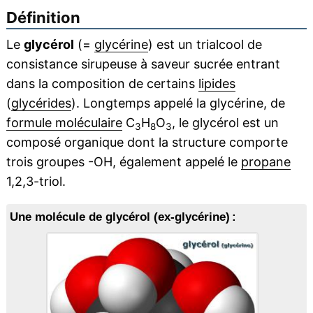
Définition
Le
glycérol
(=
glycérine
) est un trialcool de
consistance sirupeuse à saveur sucrée entrant
dans la composition de certains
lipides
(
glycérides
). Longtemps appelé la glycérine, de
formule moléculaire
C
H
O
, le glycérol est un
3
8
3
composé organique dont la structure comporte
trois groupes -OH, également appelé le
propane
1,2,3-triol.
Une molécule de glycérol (ex-glycérine) :