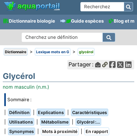
Dictionnaire biologie
Guide espèces
Blog et m
>
>
Dictionnaire
Lexique mots en G
glycérol
Partager :
Glycérol
nom masculin (n.m.)
Sommaire :
|
|
|
Définition
Explications
Caractéristiques
|
|
|
Utilisations
Métabolisme
Glycérol :...
|
|
|
Synonymes
Mots à proximité
En rapport