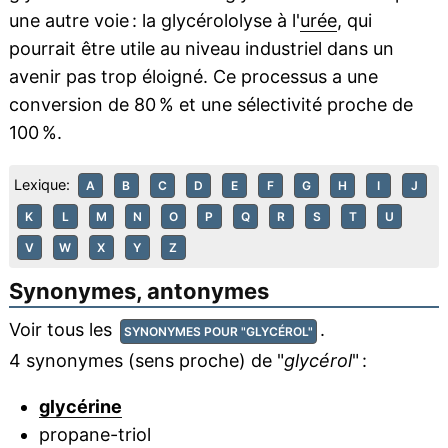
une autre voie : la glycérololyse à l'
urée
, qui
pourrait être utile au niveau industriel dans un
avenir pas trop éloigné. Ce processus a une
conversion de 80 % et une sélectivité proche de
100 %.
Lexique:
A
B
C
D
E
F
G
H
I
J
K
L
M
N
O
P
Q
R
S
T
U
V
W
X
Y
Z
Synonymes, antonymes
Voir tous les
.
SYNONYMES POUR "GLYCÉROL"
4 synonymes (sens proche) de "
glycérol
" :
glycérine
propane-triol