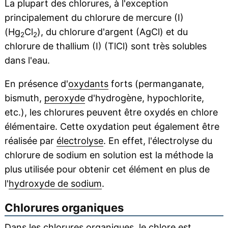
La plupart des chlorures, à l'exception
principalement du chlorure de mercure (I)
(Hg
Cl
), du chlorure d'argent (AgCl) et du
2
2
chlorure de thallium (I) (TlCl) sont très solubles
dans l'eau.
En présence d'
oxydants
forts (permanganate,
bismuth,
peroxyde
d'hydrogène, hypochlorite,
etc.), les chlorures peuvent être oxydés en chlore
élémentaire. Cette oxydation peut également être
réalisée par
électrolyse
. En effet, l'électrolyse du
chlorure de sodium en solution est la méthode la
plus utilisée pour obtenir cet élément en plus de
l'
hydroxyde de sodium
.
Chlorures organiques
Dans les chlorures organiques, le chlore est