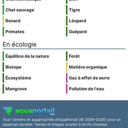
Chat sauvage
Tigre
Renard
Léopard
Primates
Guépard
En écologie
Équilibre de la nature
Forêt
Biotope
Matière organique
Écosystème
Gaz à effet de serre
Mangrove
Pollution de l'eau
Tout l'univers en aquariophilie d'AquaPortail (© 2006–2026) pour un
aquarium durable. Textes et images soumis à droits d'auteur.