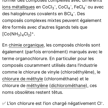
former des composés complexes avec différents
-
-
-
ions métalliques
en CoCl
, CoCl
, FeCl
ou avec
3
4
4
-
des halogénures covalents en BCl
. Des
4
composés complexes mixtes peuvent également
être formés avec d'autres ligands tels que
+
[Co(NH
)
Cl
]
.
3
4
2
En
chimie organique
, les composés chlorés sont
également (parfois erronément) marqués avec le
terme organochlorure. En particulier pour les
composés couramment utilisés dans l'industrie
comme le chlorure de vinyle (chloroéthylène), le
chlorure de méthyle
(chlorométhane) et le
chlorure de
méthylène
(
dichlorométhane
), ces
noms obsolètes restent têtus.
-
✅
L'ion chlorure est l'ion chargé négativement Cl
.