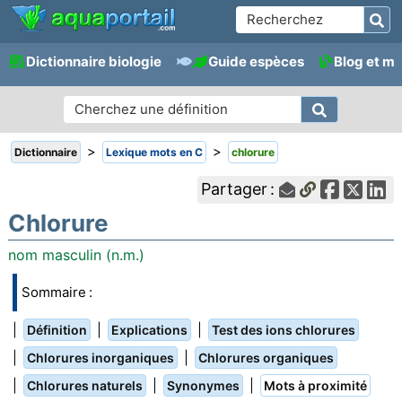
Dictionnaire biologie
Guide espèces
Blog et m
>
>
Dictionnaire
Lexique mots en C
chlorure
Partager :
Chlorure
nom masculin (n.m.)
Sommaire :
|
|
|
Définition
Explications
Test des ions chlorures
|
|
Chlorures inorganiques
Chlorures organiques
|
|
|
Chlorures naturels
Synonymes
Mots à proximité