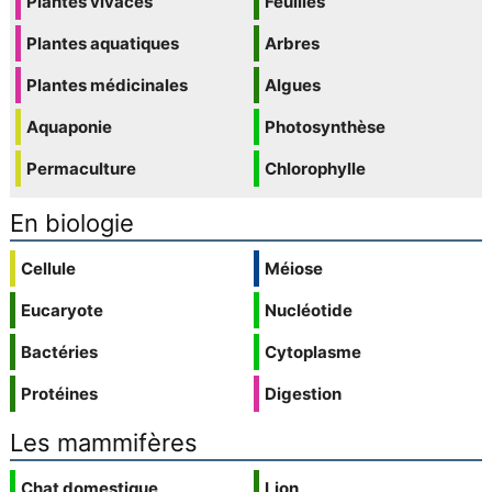
Plantes vivaces
Feuilles
Plantes aquatiques
Arbres
Plantes médicinales
Algues
Aquaponie
Photosynthèse
Permaculture
Chlorophylle
En biologie
Cellule
Méiose
Eucaryote
Nucléotide
Bactéries
Cytoplasme
Protéines
Digestion
Les mammifères
Chat domestique
Lion