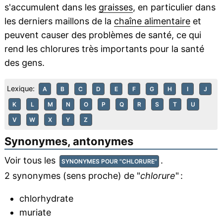
s'accumulent dans les
graisses
, en particulier dans
les derniers maillons de la
chaîne alimentaire
et
peuvent causer des problèmes de santé, ce qui
rend les chlorures très importants pour la santé
des gens.
Lexique:
A
B
C
D
E
F
G
H
I
J
K
L
M
N
O
P
Q
R
S
T
U
V
W
X
Y
Z
Synonymes, antonymes
Voir tous les
.
SYNONYMES POUR "CHLORURE"
2 synonymes (sens proche) de "
chlorure
" :
chlorhydrate
muriate