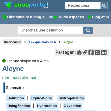
Dictionnaire biologie
Guide espèces
Blog et m
>
>
Dictionnaire
Lexique mots en A
alcyne
Partager :
Lecture simple en ≈ 4 mn.
Alcyne
nom masculin (n.m.)
Sommaire :
|
|
|
Définition
Explications
Hydrogénation
|
|
|
Halogénation
Hydratation
Oxydation