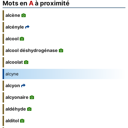
Mots en
A
à proximité
alcène
alcényle
alcool
alcool déshydrogénase
alcoolat
alcyne
alcyon
alcyonaire
aldéhyde
alditol