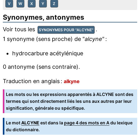
V
W
X
Y
Z
Synonymes, antonymes
Voir tous les
.
SYNONYMES POUR "ALCYNE"
1 synonyme (sens proche) de "
alcyne
" :
hydrocarbure acétylénique
0 antonyme (sens contraire).
Traduction en anglais :
alkyne
Les mots ou les expressions apparentés à ALCYNE sont des
termes qui sont directement liés les uns aux autres par leur
signification, générale ou spécifique.
Le mot
ALCYNE
est dans la
page 4 des mots en A
du lexique
du dictionnaire.