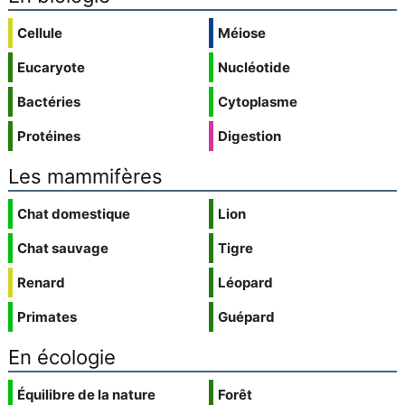
Cellule
Méiose
Eucaryote
Nucléotide
Bactéries
Cytoplasme
Protéines
Digestion
Les mammifères
Chat domestique
Lion
Chat sauvage
Tigre
Renard
Léopard
Primates
Guépard
En écologie
Équilibre de la nature
Forêt