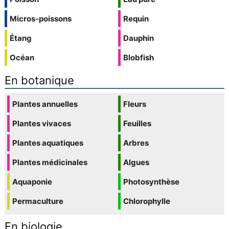
Micros-poissons
Requin
Étang
Dauphin
Océan
Blobfish
En botanique
Plantes annuelles
Fleurs
Plantes vivaces
Feuilles
Plantes aquatiques
Arbres
Plantes médicinales
Algues
Aquaponie
Photosynthèse
Permaculture
Chlorophylle
En biologie