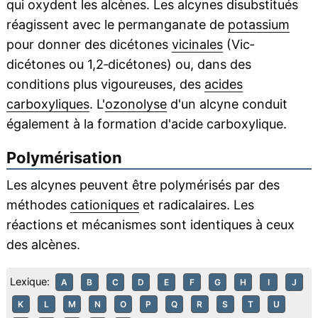
qui oxydent les alcènes. Les alcynes disubstitués
réagissent avec le permanganate de
potassium
pour donner des dicétones
vicinales
(Vic‐
dicétones ou 1,2‐dicétones) ou, dans des
conditions plus vigoureuses, des
acides
carboxyliques
. L'
ozonolyse
d'un alcyne conduit
également à la formation d'acide carboxylique.
Polymérisation
Les alcynes peuvent être polymérisés par des
méthodes
cationiques
et radicalaires. Les
réactions et mécanismes sont identiques à ceux
des alcènes.
Lexique:
A
B
C
D
E
F
G
H
I
J
K
L
M
N
O
P
Q
R
S
T
U