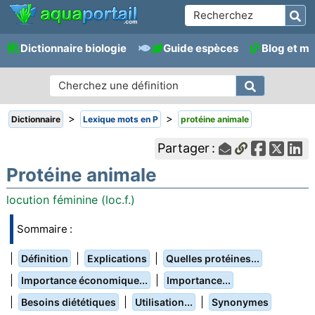
Dictionnaire biologie
Guide espèces
Blog et m
>
>
Dictionnaire
Lexique mots en P
protéine animale
Partager :
Protéine animale
locution féminine (loc.f.)
Sommaire :
|
|
|
Définition
Explications
Quelles protéines...
|
|
Importance économique...
Importance...
|
|
|
Besoins diététiques
Utilisation...
Synonymes