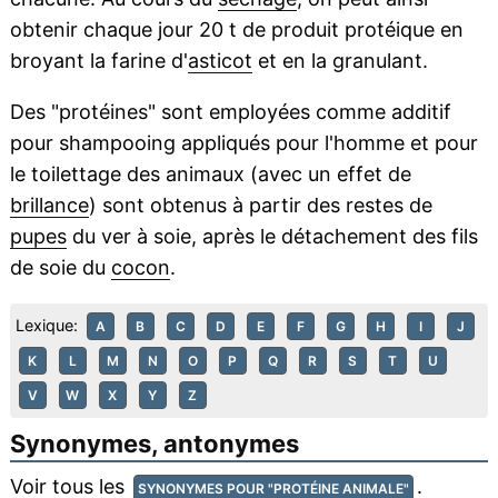
obtenir chaque jour 20 t de produit protéique en
broyant la farine d'
asticot
et en la granulant.
Des "protéines" sont employées comme additif
pour shampooing appliqués pour l'homme et pour
le toilettage des animaux (avec un effet de
brillance
) sont obtenus à partir des restes de
pupes
du ver à soie, après le détachement des fils
de soie du
cocon
.
Lexique:
A
B
C
D
E
F
G
H
I
J
K
L
M
N
O
P
Q
R
S
T
U
V
W
X
Y
Z
Synonymes, antonymes
Voir tous les
.
SYNONYMES POUR "PROTÉINE ANIMALE"