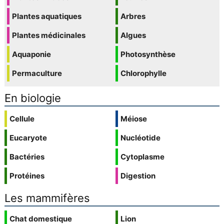
Plantes aquatiques
Arbres
Plantes médicinales
Algues
Aquaponie
Photosynthèse
Permaculture
Chlorophylle
En biologie
Cellule
Méiose
Eucaryote
Nucléotide
Bactéries
Cytoplasme
Protéines
Digestion
Les mammifères
Chat domestique
Lion