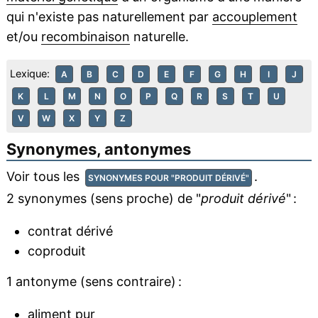
qui n'existe pas naturellement par
accouplement
et/ou
recombinaison
naturelle.
Lexique:
A
B
C
D
E
F
G
H
I
J
K
L
M
N
O
P
Q
R
S
T
U
V
W
X
Y
Z
Synonymes, antonymes
Voir tous les
.
SYNONYMES POUR "PRODUIT DÉRIVÉ"
2 synonymes (sens proche) de "
produit dérivé
" :
contrat dérivé
coproduit
1 antonyme (sens contraire) :
aliment pur