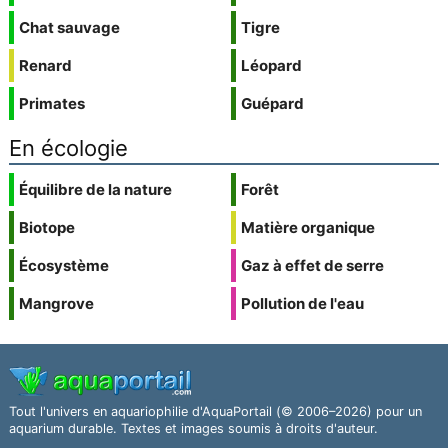
Chat sauvage
Tigre
Renard
Léopard
Primates
Guépard
En écologie
Équilibre de la nature
Forêt
Biotope
Matière organique
Écosystème
Gaz à effet de serre
Mangrove
Pollution de l'eau
Tout l'univers en aquariophilie d'AquaPortail (© 2006–2026) pour un
aquarium durable. Textes et images soumis à droits d'auteur.