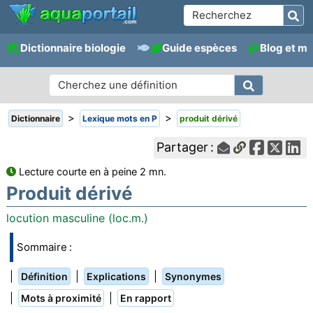
Dictionnaire biologie
Guide espèces
Blog et m
>
>
Dictionnaire
Lexique mots en P
produit dérivé
Partager :
Lecture courte en à peine 2 mn.
Produit dérivé
locution masculine (loc.m.)
Sommaire :
|
|
|
Définition
Explications
Synonymes
|
|
Mots à proximité
En rapport