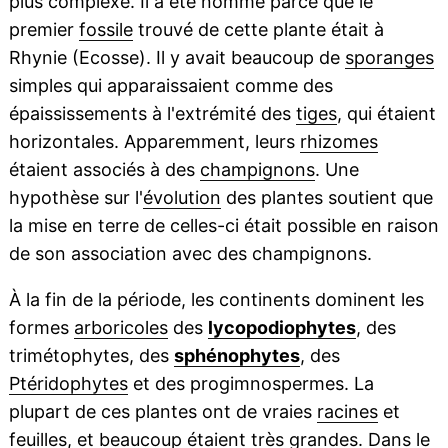
plus complexe. Il a été nommé parce que le
premier
fossile
trouvé de cette plante était à
Rhynie (Ecosse). Il y avait beaucoup de
sporanges
simples qui apparaissaient comme des
épaississements à l'extrémité des
tiges
, qui étaient
horizontales. Apparemment, leurs
rhizomes
étaient associés à des
champignons
. Une
hypothèse sur l'
évolution
des plantes soutient que
la mise en terre de celles-ci était possible en raison
de son association avec des champignons.
À la fin de la période, les continents dominent les
formes
arboricoles
des
lycopodiophytes
, des
trimétophytes, des
sphénophytes
, des
Ptéridophytes
et des progimnospermes. La
plupart de ces plantes ont de vraies
racines
et
feuilles
, et beaucoup étaient très grandes. Dans le