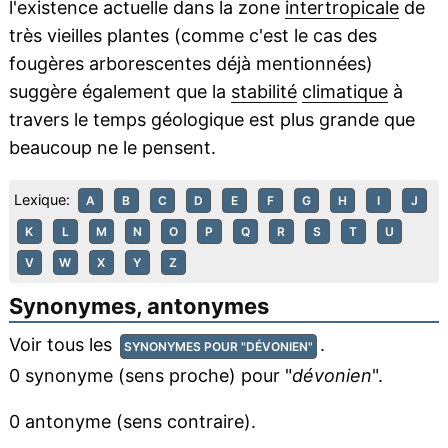
l'existence actuelle dans la zone
intertropicale
de
très vieilles plantes (comme c'est le cas des
fougères arborescentes déjà mentionnées)
suggère également que la
stabilité
climatique
à
travers le temps géologique est plus grande que
beaucoup ne le pensent.
Lexique:
A
B
C
D
E
F
G
H
I
J
K
L
M
N
O
P
Q
R
S
T
U
V
W
X
Y
Z
Synonymes, antonymes
Voir tous les
.
SYNONYMES POUR "DÉVONIEN"
0 synonyme (sens proche) pour "
dévonien
".
0 antonyme (sens contraire).