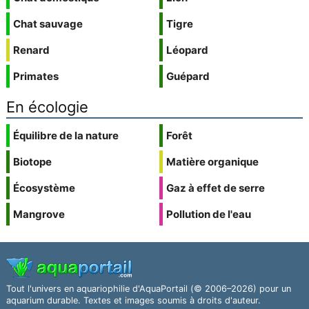
Chat sauvage
Tigre
Renard
Léopard
Primates
Guépard
En écologie
Équilibre de la nature
Forêt
Biotope
Matière organique
Écosystème
Gaz à effet de serre
Mangrove
Pollution de l'eau
Tout l'univers en aquariophilie d'AquaPortail (© 2006–2026) pour un
aquarium durable. Textes et images soumis à droits d'auteur.