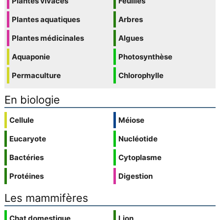
Plantes vivaces
Feuilles
Plantes aquatiques
Arbres
Plantes médicinales
Algues
Aquaponie
Photosynthèse
Permaculture
Chlorophylle
En biologie
Cellule
Méiose
Eucaryote
Nucléotide
Bactéries
Cytoplasme
Protéines
Digestion
Les mammifères
Chat domestique
Lion