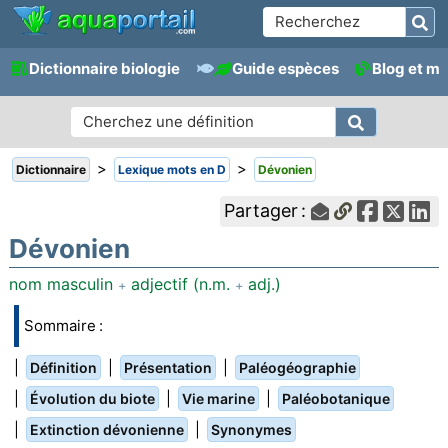
Dictionnaire biologie
Guide espèces
Blog et m
>
>
Dictionnaire
Lexique mots en D
Dévonien
Partager :
Dévonien
nom masculin
adjectif (n.m.
adj.)
+
+
Sommaire :
|
|
|
Définition
Présentation
Paléogéographie
|
|
|
Évolution du biote
Vie marine
Paléobotanique
|
|
Extinction dévonienne
Synonymes