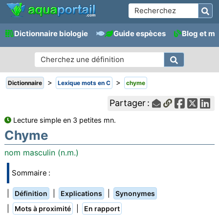
Dictionnaire biologie
Guide espèces
Blog et m
>
>
Dictionnaire
Lexique mots en C
chyme
Partager :
Lecture simple en 3 petites mn.
Chyme
nom masculin (n.m.)
Sommaire :
|
|
|
Définition
Explications
Synonymes
|
|
Mots à proximité
En rapport