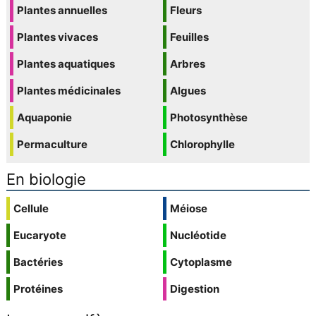
Plantes annuelles
Fleurs
Plantes vivaces
Feuilles
Plantes aquatiques
Arbres
Plantes médicinales
Algues
Aquaponie
Photosynthèse
Permaculture
Chlorophylle
En biologie
Cellule
Méiose
Eucaryote
Nucléotide
Bactéries
Cytoplasme
Protéines
Digestion