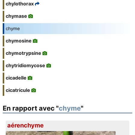
chylothorax
chymase
chyme
chymosine
chymotrypsine
chytridiomycose
cicadelle
cicatricule
En rapport avec "
chyme
"
aérenchyme