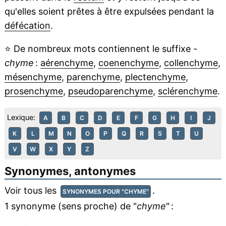
qu'elles soient prêtes à être expulsées pendant la
défécation
.
⭐
De nombreux mots contiennent le suffixe
-
chyme
:
aérenchyme
,
coenenchyme
,
collenchyme
,
mésenchyme
,
parenchyme
,
plectenchyme
,
prosenchyme
,
pseudoparenchyme
,
sclérenchyme
.
Lexique:
A
B
C
D
E
F
G
H
I
J
K
L
M
N
O
P
Q
R
S
T
U
V
W
X
Y
Z
Synonymes, antonymes
Voir tous les
.
SYNONYMES POUR "CHYME"
1 synonyme (sens proche) de "
chyme
" :