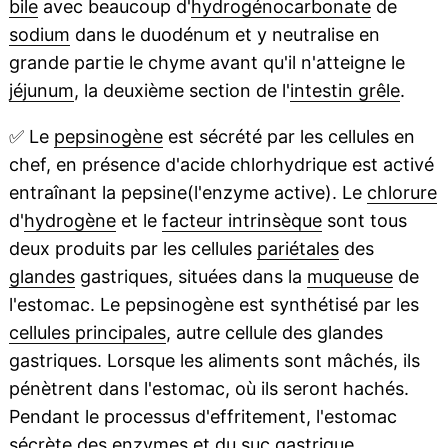
bile
avec beaucoup d'
hydrogénocarbonate
de
sodium
dans le duodénum et y neutralise en
grande partie le chyme avant qu'il n'atteigne le
jéjunum
, la deuxième section de l'
intestin grêle
.
✅
Le
pepsinogène
est sécrété par les cellules en
chef, en présence d'acide chlorhydrique est activé
entraînant la pepsine(l'enzyme active). Le
chlorure
d'
hydrogène
et le
facteur intrinsèque
sont tous
deux produits par les cellules
pariétales
des
glandes
gastriques, situées dans la
muqueuse
de
l'estomac. Le pepsinogène est synthétisé par les
cellules principales
, autre cellule des glandes
gastriques. Lorsque les aliments sont mâchés, ils
pénètrent dans l'estomac, où ils seront hachés.
Pendant le processus d'effritement, l'estomac
sécrète des enzymes et du suc gastrique.