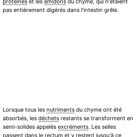
protéines
et les
amidons
du chyme, qui n'étaient
pas entièrement digérés dans l'intestin grêle.
Lorsque tous les
nutriments
du chyme ont été
absorbés, les
déchets
restants se transforment en
semi-solides appelés
excréments
. Les selles
passent dans le
rectum
et y restent jusqu'à ce