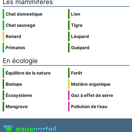
Les mammifères
Chat domestique
Lion
Chat sauvage
Tigre
Renard
Léopard
Primates
Guépard
En écologie
Équilibre de la nature
Forêt
Biotope
Matière organique
Écosystème
Gaz à effet de serre
Mangrove
Pollution de l'eau