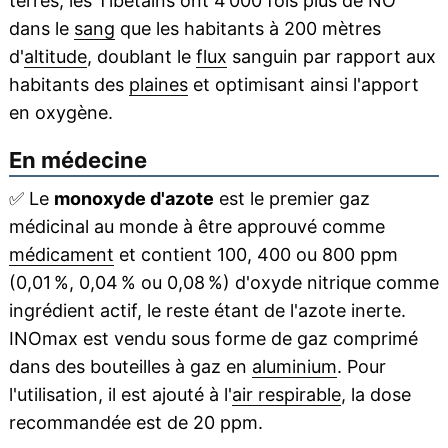
terres, les Tibétains ont 4 000 fois plus de NO
dans le
sang
que les habitants à 200 mètres
d'
altitude
, doublant le
flux
sanguin par rapport aux
habitants des
plaines
et optimisant ainsi l'apport
en oxygène.
En médecine
✅
Le
monoxyde d'azote
est le premier gaz
médicinal au monde à être approuvé comme
médicament
et contient 100, 400 ou 800 ppm
(0,01 %, 0,04 % ou 0,08 %) d'oxyde nitrique comme
ingrédient actif, le reste étant de l'azote inerte.
INOmax est vendu sous forme de gaz comprimé
dans des bouteilles à gaz en
aluminium
. Pour
l'utilisation, il est ajouté à l'
air respirable
, la dose
recommandée est de 20 ppm.