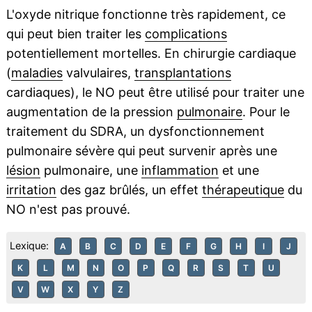
L'oxyde nitrique fonctionne très rapidement, ce
qui peut bien traiter les
complications
potentiellement mortelles. En chirurgie cardiaque
(
maladies
valvulaires,
transplantations
cardiaques), le NO peut être utilisé pour traiter une
augmentation de la pression
pulmonaire
. Pour le
traitement du SDRA, un dysfonctionnement
pulmonaire sévère qui peut survenir après une
lésion
pulmonaire, une
inflammation
et une
irritation
des gaz brûlés, un effet
thérapeutique
du
NO n'est pas prouvé.
Lexique:
A
B
C
D
E
F
G
H
I
J
K
L
M
N
O
P
Q
R
S
T
U
V
W
X
Y
Z