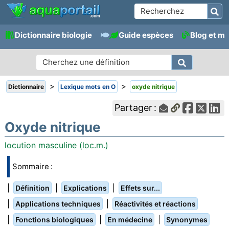
Dictionnaire biologie
Guide espèces
Blog et m
>
>
Dictionnaire
Lexique mots en O
oxyde nitrique
Partager :
Oxyde nitrique
locution masculine (loc.m.)
Sommaire :
|
|
|
Définition
Explications
Effets sur...
|
|
Applications techniques
Réactivités et réactions
|
|
|
Fonctions biologiques
En médecine
Synonymes