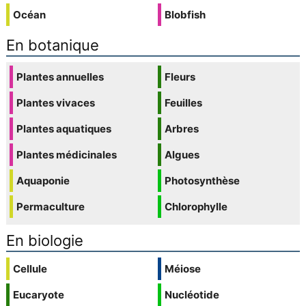
Océan
Blobfish
En botanique
Plantes annuelles
Fleurs
Plantes vivaces
Feuilles
Plantes aquatiques
Arbres
Plantes médicinales
Algues
Aquaponie
Photosynthèse
Permaculture
Chlorophylle
En biologie
Cellule
Méiose
Eucaryote
Nucléotide