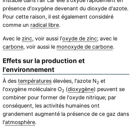
instable dans l'air car elle s'oxyde rapidement en
présence d'oxygène devenant du dioxyde d'azote.
Pour cette raison, il est également considéré
comme un
radical libre
.
Avec le
zinc
, voir aussi l'
oxyde de zinc
; avec le
carbone
, voir aussi le
monoxyde de carbone
.
Effets sur la production et
l'environnement
À des
températures
élevées, l'azote N
et
2
l'oxygène moléculaire O
(
dioxygène
) peuvent se
2
combiner pour former de l'oxyde nitrique; par
conséquent, les activités humaines ont
grandement augmenté la présence de ce gaz dans
l'
atmosphère
.