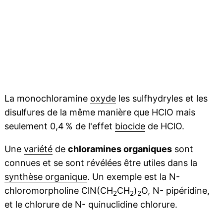
La monochloramine
oxyde
les sulfhydryles et les
disulfures de la même manière que HClO mais
seulement 0,4 % de l'effet
biocide
de HClO.
Une
variété
de
chloramines organiques
sont
connues et se sont révélées être utiles dans la
synthèse organique
. Un exemple est la N-
chloromorpholine ClN(CH
CH
)
O, N- pipéridine,
2
2
2
et le chlorure de N- quinuclidine chlorure.