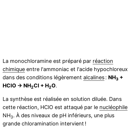
La monochloramine est préparé par
réaction
chimique
entre l'ammoniac et l'acide hypochloreux
dans des conditions légèrement
alcalines
:
NH
+
3
HClO → NH
Cl + H
O
.
2
2
La synthèse est réalisée en solution diluée. Dans
cette réaction, HClO est attaqué par le
nucléophile
NH
. À des niveaux de pH inférieurs, une plus
3
grande chloramination intervient !