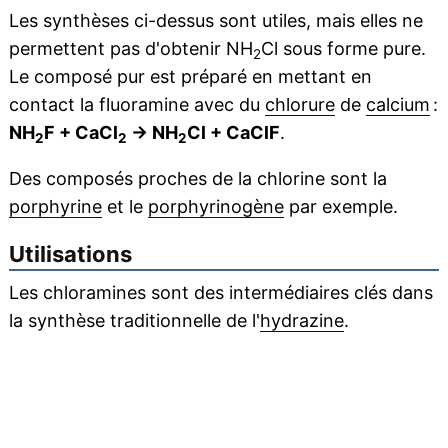
Les synthèses ci-dessus sont utiles, mais elles ne
permettent pas d'obtenir NH
Cl sous forme pure.
2
Le composé pur est préparé en mettant en
contact la fluoramine avec du
chlorure
de
calcium
:
NH
F + CaCl
→ NH
Cl + CaClF
.
2
2
2
Des composés proches de la chlorine sont la
porphyrine
et le
porphyrinogène
par exemple.
Utilisations
Les chloramines sont des intermédiaires clés dans
la synthèse traditionnelle de l'
hydrazine
.