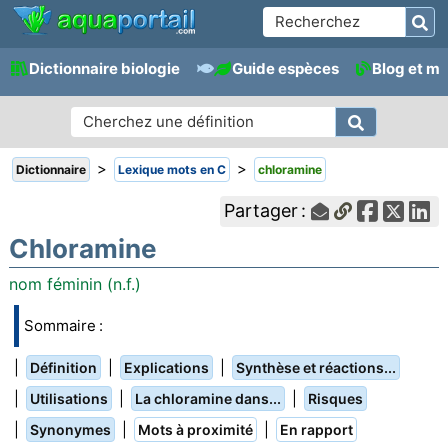
Dictionnaire biologie
Guide espèces
Blog et m
>
>
Dictionnaire
Lexique mots en C
chloramine
Partager :
Chloramine
nom féminin (n.f.)
Sommaire :
|
|
|
Définition
Explications
Synthèse et réactions...
|
|
|
Utilisations
La chloramine dans...
Risques
|
|
|
Synonymes
Mots à proximité
En rapport