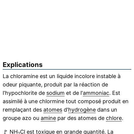
Explications
La chloramine est un liquide incolore instable à
odeur piquante, produit par la réaction de
l'hypochlorite de
sodium
et de l'
ammoniac
. Est
assimilé à une chlormine tout composé produit en
remplaçant des
atomes
d'
hydrogène
dans un
groupe azo ou
amine
par des atomes de
chlore
.
🚩
NH
Cl est
toxique
en grande quantité. La
2