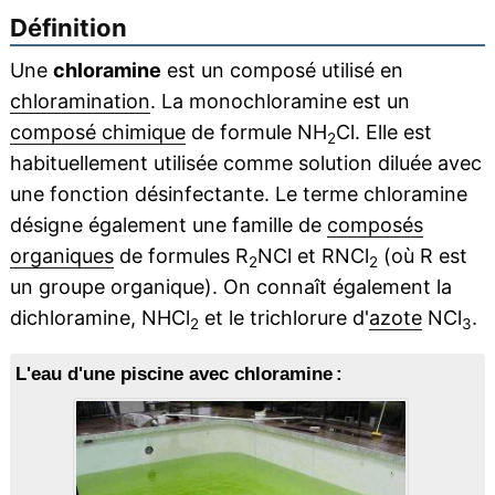
Définition
Une
chloramine
est un composé utilisé en
chloramination
. La monochloramine est un
composé chimique
de formule NH
Cl. Elle est
2
habituellement utilisée comme solution diluée avec
une fonction désinfectante. Le terme chloramine
désigne également une famille de
composés
organiques
de formules R
NCl et RNCl
(où R est
2
2
un groupe organique). On connaît également la
dichloramine, NHCl
et le trichlorure d'
azote
NCl
.
2
3
L'eau d'une piscine avec chloramine :