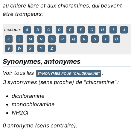
au chlore libre et aux chloramines, qui peuvent
être trompeurs.
Lexique:
A
B
C
D
E
F
G
H
I
J
K
L
M
N
O
P
Q
R
S
T
U
V
W
X
Y
Z
Synonymes, antonymes
Voir tous les
.
SYNONYMES POUR "CHLORAMINE"
3 synonymes (sens proche) de "
chloramine
" :
dichloramine
monochloramine
NH2Cl
0 antonyme (sens contraire).