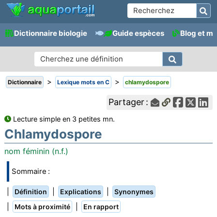
Dictionnaire biologie
Guide espèces
Blog et m
>
>
Dictionnaire
Lexique mots en C
chlamydospore
Partager :
Lecture simple en 3 petites mn.
Chlamydospore
nom féminin (n.f.)
Sommaire :
|
|
|
Définition
Explications
Synonymes
|
|
Mots à proximité
En rapport