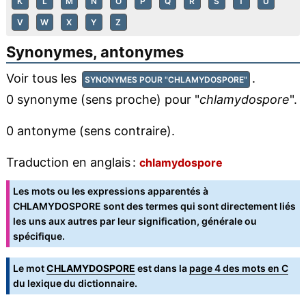
K
L
M
N
O
P
Q
R
S
T
U
V
W
X
Y
Z
Synonymes, antonymes
Voir tous les
.
SYNONYMES POUR "CHLAMYDOSPORE"
0 synonyme (sens proche) pour "
chlamydospore
".
0 antonyme (sens contraire).
Traduction en anglais :
chlamydospore
Les mots ou les expressions apparentés à
CHLAMYDOSPORE sont des termes qui sont directement liés
les uns aux autres par leur signification, générale ou
spécifique.
Le mot
CHLAMYDOSPORE
est dans la
page 4 des mots en C
du lexique du dictionnaire.