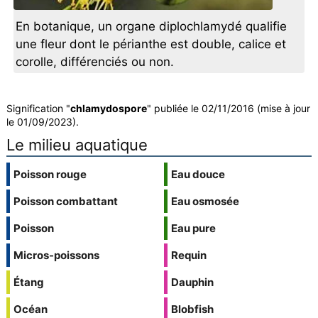
En botanique, un organe diplochlamydé qualifie
une fleur dont le périanthe est double, calice et
corolle, différenciés ou non.
Signification "
chlamydospore
" publiée le 02/11/2016 (mise à jour
le 01/09/2023).
Le milieu aquatique
Poisson rouge
Eau douce
Poisson combattant
Eau osmosée
Poisson
Eau pure
Micros-poissons
Requin
Étang
Dauphin
Océan
Blobfish