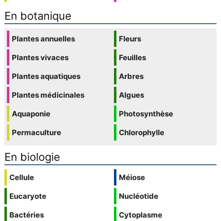
En botanique
Plantes annuelles
Fleurs
Plantes vivaces
Feuilles
Plantes aquatiques
Arbres
Plantes médicinales
Algues
Aquaponie
Photosynthèse
Permaculture
Chlorophylle
En biologie
Cellule
Méiose
Eucaryote
Nucléotide
Bactéries
Cytoplasme