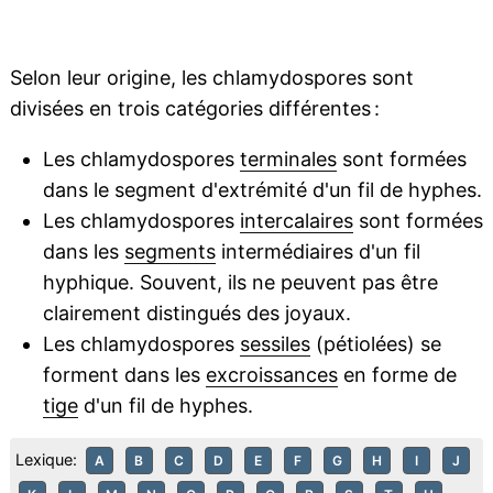
Selon leur origine, les chlamydospores sont
divisées en trois catégories différentes :
Les chlamydospores
terminales
sont formées
dans le segment d'extrémité d'un fil de hyphes.
Les chlamydospores
intercalaires
sont formées
dans les
segments
intermédiaires d'un fil
hyphique. Souvent, ils ne peuvent pas être
clairement distingués des joyaux.
Les chlamydospores
sessiles
(pétiolées) se
forment dans les
excroissances
en forme de
tige
d'un fil de hyphes.
Lexique:
A
B
C
D
E
F
G
H
I
J