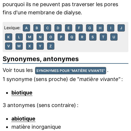
pourquoi ils ne peuvent pas traverser les pores
fins d'une membrane de dialyse.
Lexique:
A
B
C
D
E
F
G
H
I
J
K
L
M
N
O
P
Q
R
S
T
U
V
W
X
Y
Z
Synonymes, antonymes
Voir tous les
.
SYNONYMES POUR "MATIÈRE VIVANTE"
1 synonyme (sens proche) de "
matière vivante
" :
biotique
3 antonymes (sens contraire) :
abiotique
matière inorganique