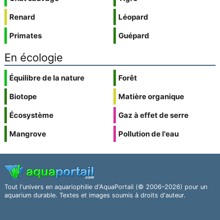
Renard
Léopard
Primates
Guépard
En écologie
Équilibre de la nature
Forêt
Biotope
Matière organique
Écosystème
Gaz à effet de serre
Mangrove
Pollution de l'eau
Tout l'univers en aquariophilie d'AquaPortail (© 2006–2026) pour un
aquarium durable. Textes et images soumis à droits d'auteur.