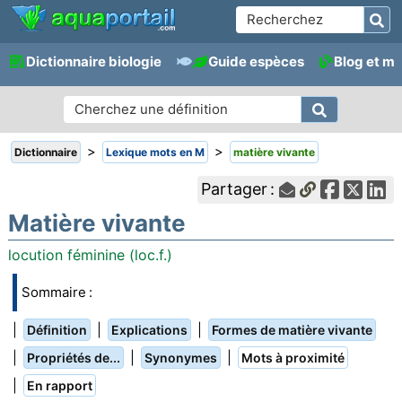
Dictionnaire biologie
Guide espèces
Blog et m
>
>
Dictionnaire
Lexique mots en M
matière vivante
Partager :
Matière vivante
locution féminine (loc.f.)
Sommaire :
|
|
|
Définition
Explications
Formes de matière vivante
|
|
|
Propriétés de...
Synonymes
Mots à proximité
|
En rapport