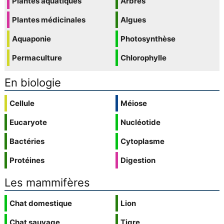
Plantes aquatiques
Arbres
Plantes médicinales
Algues
Aquaponie
Photosynthèse
Permaculture
Chlorophylle
En biologie
Cellule
Méiose
Eucaryote
Nucléotide
Bactéries
Cytoplasme
Protéines
Digestion
Les mammifères
Chat domestique
Lion
Chat sauvage
Tigre