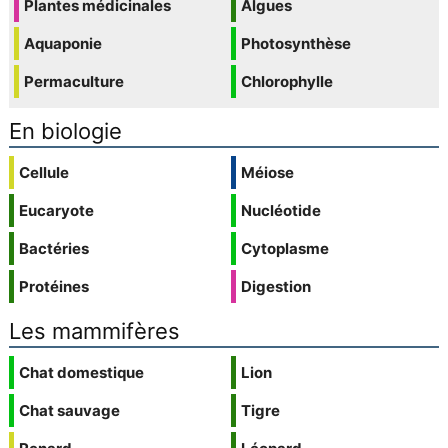
Plantes médicinales
Algues
Aquaponie
Photosynthèse
Permaculture
Chlorophylle
En biologie
Cellule
Méiose
Eucaryote
Nucléotide
Bactéries
Cytoplasme
Protéines
Digestion
Les mammifères
Chat domestique
Lion
Chat sauvage
Tigre