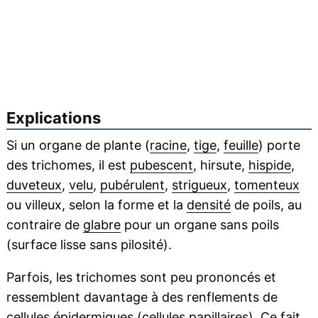
Explications
Si un organe de plante (
racine
,
tige
,
feuille
) porte
des trichomes, il est
pubescent
, hirsute,
hispide
,
duveteux
,
velu
,
pubérulent
,
strigueux
,
tomenteux
ou villeux, selon la forme et la
densité
de poils, au
contraire de
glabre
pour un organe sans poils
(surface lisse sans pilosité).
Parfois, les trichomes sont peu prononcés et
ressemblent davantage à des renflements de
cellules épidermiques (cellules papillaires). Ce fait