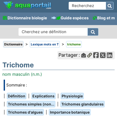
Dictionnaire biologie
Guide espèces
Blog et m
>
>
Dictionnaire
Lexique mots en T
trichome
Partager :
Trichome
nom masculin (n.m.)
Sommaire :
|
|
|
Définition
Explications
Physiologie
|
|
Trichomes simples (non...
Trichomes glandulaires
|
|
Trichomes d'algues
Importance botanique