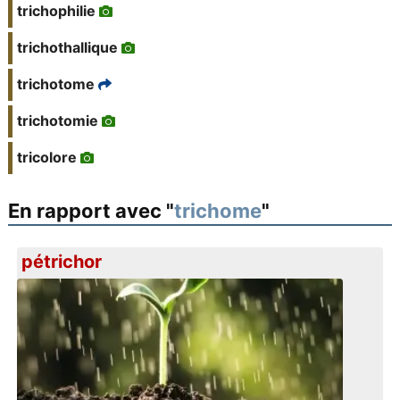
trichophilie
trichothallique
trichotome
trichotomie
tricolore
En rapport avec "
trichome
"
pétrichor