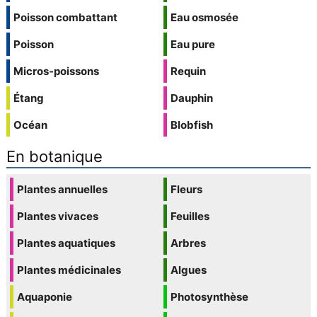
Poisson combattant
Eau osmosée
Poisson
Eau pure
Micros-poissons
Requin
Étang
Dauphin
Océan
Blobfish
En botanique
Plantes annuelles
Fleurs
Plantes vivaces
Feuilles
Plantes aquatiques
Arbres
Plantes médicinales
Algues
Aquaponie
Photosynthèse