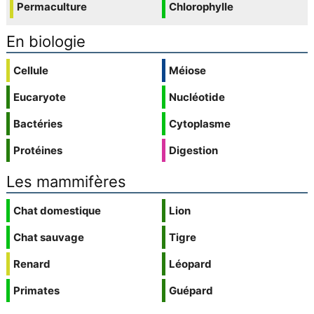
Permaculture
Chlorophylle
En biologie
Cellule
Méiose
Eucaryote
Nucléotide
Bactéries
Cytoplasme
Protéines
Digestion
Les mammifères
Chat domestique
Lion
Chat sauvage
Tigre
Renard
Léopard
Primates
Guépard