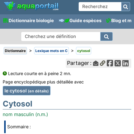
Dictionnaire biologie
Guide espèces
Blog et m
>
>
Dictionnaire
Lexique mots en C
cytosol
Partager :
Lecture courte en à peine 2 mn.
Page encyclopédique plus détaillée avec
le cytosol
(en détails)
Cytosol
nom masculin (n.m.)
Sommaire :