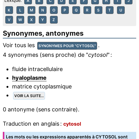
Lexique:
A
B
C
D
E
F
G
H
I
J
K
L
M
N
O
P
Q
R
S
T
U
V
W
X
Y
Z
Synonymes, antonymes
Voir tous les
.
SYNONYMES POUR "CYTOSOL"
4 synonymes (sens proche) de "
cytosol
" :
fluide intracellulaire
hyaloplasme
matrice cytoplasmique
VOIR LA SUITE...
0 antonyme (sens contraire).
Traduction en anglais :
cytosol
Les mots ou les expressions apparentés à CYTOSOL sont