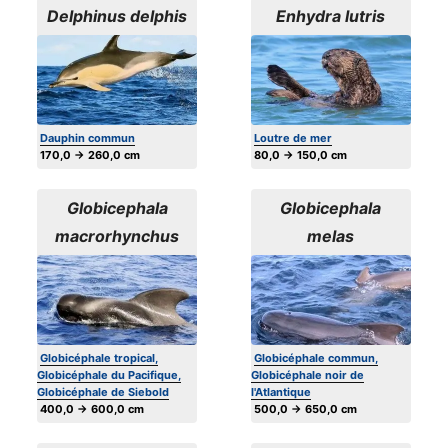
Delphinus delphis
Enhydra lutris
Dauphin commun
Loutre de mer
170,0 → 260,0 cm
80,0 → 150,0 cm
Globicephala
Globicephala
macrorhynchus
melas
Globicéphale tropical,
Globicéphale commun,
Globicéphale du Pacifique,
Globicéphale noir de
Globicéphale de Siebold
l'Atlantique
400,0 → 600,0 cm
500,0 → 650,0 cm