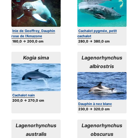
Inie de Geoffroy, Dauphin
Cachalot pygmée, petit
rose de l'Amazone
cachalot
160,0 → 200,0 cm
280,0 → 380,0 cm
Kogia sima
Lagenorhynchus
albirostris
Cachalot nain
200,0 → 270,0 cm
Dauphin à nez blanc
230,0 → 320,0 cm
Lagenorhynchus
Lagenorhynchus
australis
obscurus