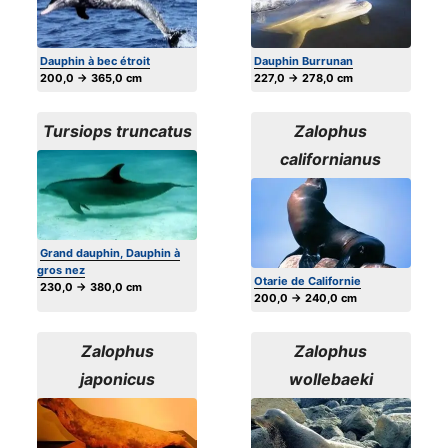
Dauphin à bec étroit
Dauphin Burrunan
200,0 → 365,0 cm
227,0 → 278,0 cm
Tursiops truncatus
Zalophus
californianus
Grand dauphin, Dauphin à
gros nez
Otarie de Californie
230,0 → 380,0 cm
200,0 → 240,0 cm
Zalophus
Zalophus
japonicus
wollebaeki