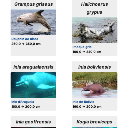
Grampus griseus
Halichoerus
grypus
Dauphin de Risso
260,0 → 350,0 cm
Phoque gris
160,0 → 240,0 cm
Inia araguaiaensis
Inia boliviensis
Inie d'Araguaia
Inie de Bolivie
160,0 → 200,0 cm
160,0 → 200,0 cm
Inia geoffrensis
Kogia breviceps