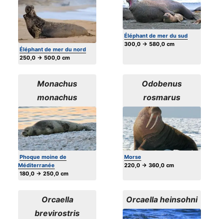
Éléphant de mer du sud
300,0 → 580,0 cm
Éléphant de mer du nord
250,0 → 500,0 cm
Monachus
Odobenus
monachus
rosmarus
Phoque moine de
Morse
Méditerranée
220,0 → 360,0 cm
180,0 → 250,0 cm
Orcaella
Orcaella heinsohni
brevirostris