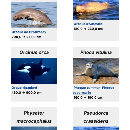
Orcelle d'Australie
180,0 → 230,0 cm
Orcelle de l'Irrawaddy
200,0 → 275,0 cm
Orcinus orca
Phoca vitulina
Orque-épaulard
Phoque commun, Phoque
460,0 → 900,0 cm
veau-marin
160,0 → 190,0 cm
Physeter
Pseudorca
macrocephalus
crassidens