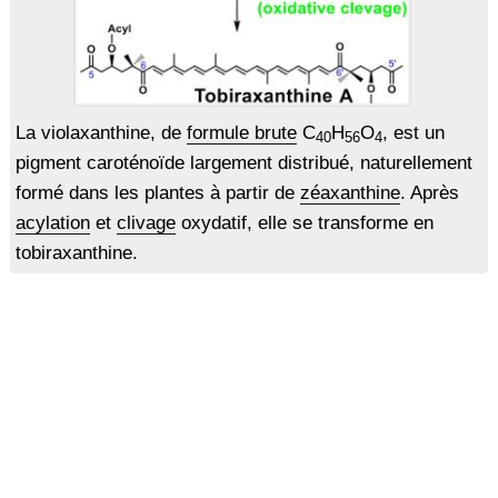
La violaxanthine, de
formule brute
C
H
O
, est un
40
56
4
pigment caroténoïde largement distribué, naturellement
formé dans les plantes à partir de
zéaxanthine
. Après
acylation
et
clivage
oxydatif, elle se transforme en
tobiraxanthine.