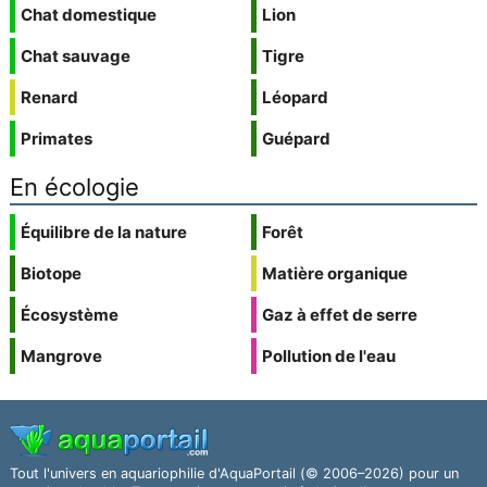
Chat domestique
Lion
Chat sauvage
Tigre
Renard
Léopard
Primates
Guépard
En écologie
Équilibre de la nature
Forêt
Biotope
Matière organique
Écosystème
Gaz à effet de serre
Mangrove
Pollution de l'eau
Tout l'univers en aquariophilie d'AquaPortail (© 2006–2026) pour un