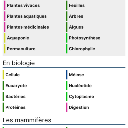
Plantes vivaces
Feuilles
Plantes aquatiques
Arbres
Plantes médicinales
Algues
Aquaponie
Photosynthèse
Permaculture
Chlorophylle
En biologie
Cellule
Méiose
Eucaryote
Nucléotide
Bactéries
Cytoplasme
Protéines
Digestion
Les mammifères