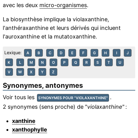
avec les deux
micro-organismes
.
La biosynthèse implique la violaxanthine,
l'anthéraxanthine et leurs dérivés qui incluent
l'auroxanthine et la mutatoxanthine.
Lexique:
A
B
C
D
E
F
G
H
I
J
K
L
M
N
O
P
Q
R
S
T
U
V
W
X
Y
Z
Synonymes, antonymes
Voir tous les
.
SYNONYMES POUR "VIOLAXANTHINE"
2 synonymes (sens proche) de "
violaxanthine
" :
xanthine
xanthophylle