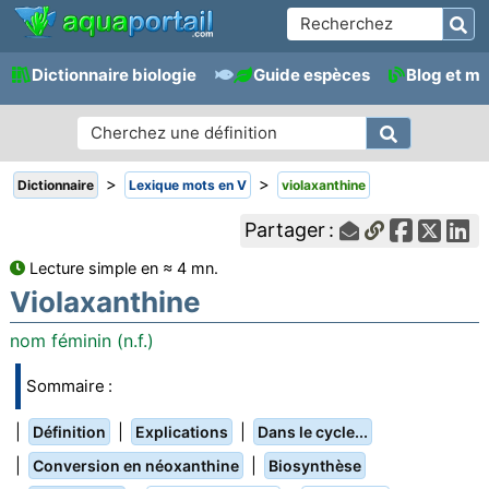
Dictionnaire biologie
Guide espèces
Blog et m
>
>
Dictionnaire
Lexique mots en V
violaxanthine
Partager :
Lecture simple en ≈ 4 mn.
Violaxanthine
nom féminin (n.f.)
Sommaire :
|
|
|
Définition
Explications
Dans le cycle...
|
|
Conversion en néoxanthine
Biosynthèse