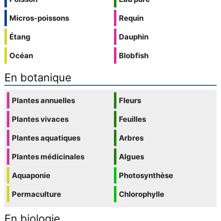
Micros-poissons
Requin
Étang
Dauphin
Océan
Blobfish
En botanique
Plantes annuelles
Fleurs
Plantes vivaces
Feuilles
Plantes aquatiques
Arbres
Plantes médicinales
Algues
Aquaponie
Photosynthèse
Permaculture
Chlorophylle
En biologie