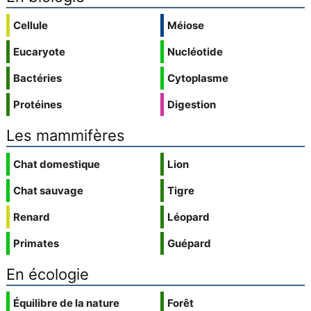
Cellule
Méiose
Eucaryote
Nucléotide
Bactéries
Cytoplasme
Protéines
Digestion
Les mammifères
Chat domestique
Lion
Chat sauvage
Tigre
Renard
Léopard
Primates
Guépard
En écologie
Équilibre de la nature
Forêt