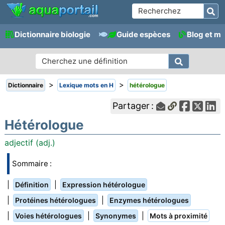
Dictionnaire biologie
Guide espèces
Blog et m
>
>
Dictionnaire
Lexique mots en H
hétérologue
Partager :
Hétérologue
adjectif (adj.)
Sommaire :
|
|
Définition
Expression hétérologue
|
|
Protéines hétérologues
Enzymes hétérologues
|
|
|
Voies hétérologues
Synonymes
Mots à proximité