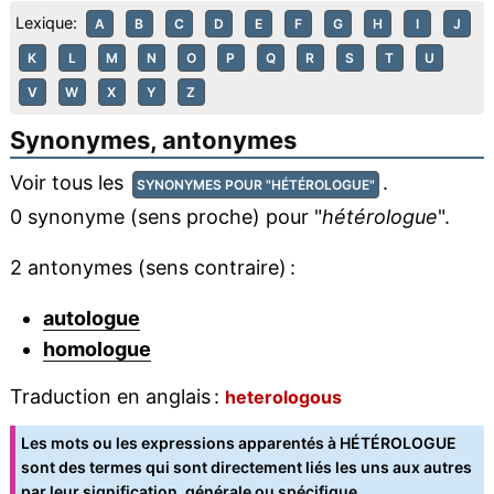
Lexique:
A
B
C
D
E
F
G
H
I
J
K
L
M
N
O
P
Q
R
S
T
U
V
W
X
Y
Z
Synonymes, antonymes
Voir tous les
.
SYNONYMES POUR "HÉTÉROLOGUE"
0 synonyme (sens proche) pour "
hétérologue
".
2 antonymes (sens contraire) :
autologue
homologue
Traduction en anglais :
heterologous
Les mots ou les expressions apparentés à HÉTÉROLOGUE
sont des termes qui sont directement liés les uns aux autres
par leur signification, générale ou spécifique.