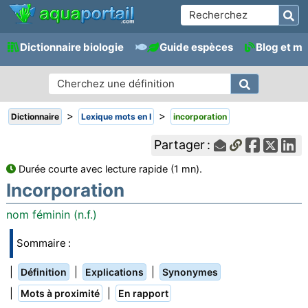
Dictionnaire biologie
Guide espèces
Blog et m
>
>
Dictionnaire
Lexique mots en I
incorporation
Partager :
Durée courte avec lecture rapide (1 mn).
Incorporation
nom féminin (n.f.)
Sommaire :
|
|
|
Définition
Explications
Synonymes
|
|
Mots à proximité
En rapport