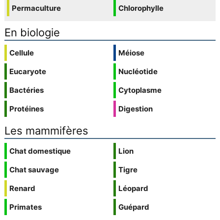
Permaculture
Chlorophylle
En biologie
Cellule
Méiose
Eucaryote
Nucléotide
Bactéries
Cytoplasme
Protéines
Digestion
Les mammifères
Chat domestique
Lion
Chat sauvage
Tigre
Renard
Léopard
Primates
Guépard