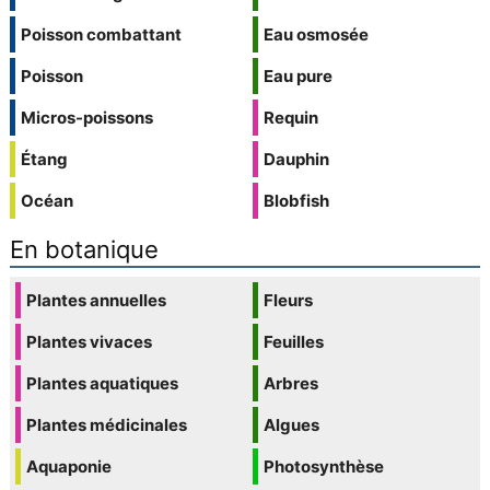
Poisson combattant
Eau osmosée
Poisson
Eau pure
Micros-poissons
Requin
Étang
Dauphin
Océan
Blobfish
En botanique
Plantes annuelles
Fleurs
Plantes vivaces
Feuilles
Plantes aquatiques
Arbres
Plantes médicinales
Algues
Aquaponie
Photosynthèse