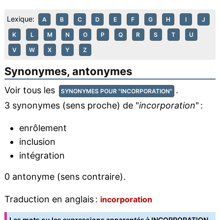
Lexique:
A
B
C
D
E
F
G
H
I
J
K
L
M
N
O
P
Q
R
S
T
U
V
W
X
Y
Z
Synonymes, antonymes
Voir tous les
.
SYNONYMES POUR "INCORPORATION"
3 synonymes (sens proche) de "
incorporation
" :
enrôlement
inclusion
intégration
0 antonyme (sens contraire).
Traduction en anglais :
incorporation
Les mots ou les expressions apparentés à INCORPORATION