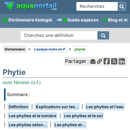
Dictionnaire biologie
Guide espèces
Blog et m
>
>
Dictionnaire
Lexique mots en P
phytie
Partager :
Phytie
nom féminin (n.f.)
Sommaire :
|
|
|
Définition
Explications sur les...
Les phyties et l'eau
|
|
Les phyties et la lumière
Les phyties et le sol
|
|
Les phyties selon...
Les phyties et...