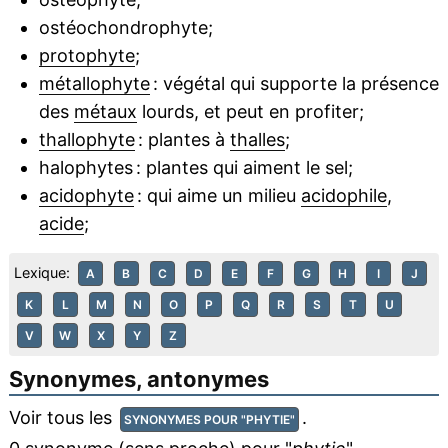
ostéochondrophyte;
protophyte
;
métallophyte
: végétal qui supporte la présence
des
métaux
lourds, et peut en profiter;
thallophyte
: plantes à
thalles
;
halophytes : plantes qui aiment le sel;
acidophyte
: qui aime un milieu
acidophile
,
acide
;
Lexique:
A
B
C
D
E
F
G
H
I
J
K
L
M
N
O
P
Q
R
S
T
U
V
W
X
Y
Z
Synonymes, antonymes
Voir tous les
.
SYNONYMES POUR "PHYTIE"