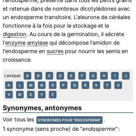
l'endosperme, présente dans tous les petits grains
et retenue dans de nombreux dicotylédones avec
un endosperme transitoire. L'aleurone de céréales
fonctionne à la fois pour le stockage et la
digestion
. Au cours de la germination, il sécrète
l'
enzyme
amylase
qui décompose l'amidon de
l'endosperme en
sucres
pour nourrir les semis en
croissance.
Lexique:
A
B
C
D
E
F
G
H
I
J
K
L
M
N
O
P
Q
R
S
T
U
V
W
X
Y
Z
Synonymes, antonymes
Voir tous les
.
SYNONYMES POUR "ENDOSPERME"
1 synonyme (sens proche) de "
endosperme
" :