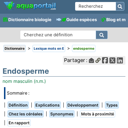
Dictionnaire biologie
Guide espèces
Blog et m
>
>
Dictionnaire
Lexique mots en E
endosperme
Partager :
Endosperme
nom masculin (n.m.)
Sommaire :
|
|
|
|
Définition
Explications
Développement
Types
|
|
|
Chez les céréales
Synonymes
Mots à proximité
|
En rapport