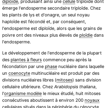
diploïde
, produisant ainsi une
cellule
triploïde dont
émerge l'endosperme secondaire triploïde. Chez
les plants de lys et d'onagre, un seul noyau
haploïde est fécondé et, par conséquent,
l'endosperme est diploïde, alors que les grains de
poivre ont des niveaux plus élevés de
ploïdie
dans
l'endosperme.
Le développement de l'endosperme de la plupart
des
plantes à fleurs
commence peu après la
fécondation par une
phase
nucléaire dans laquelle
un
coenocyte
multinucléaire est produit par des
divisions nucléaires libres (
mitoses
) sans division
cellulaire ultérieure. Chez
Arabidopsis thaliana
,
l'
organisme modèle
le mieux étudié, huit mitoses
consécutives aboutissent à environ 200
noyaux
cellulaires situés dans la périphérie du
cénocyte
,