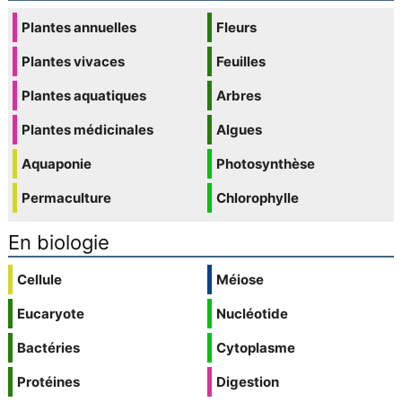
Plantes annuelles
Fleurs
Plantes vivaces
Feuilles
Plantes aquatiques
Arbres
Plantes médicinales
Algues
Aquaponie
Photosynthèse
Permaculture
Chlorophylle
En biologie
Cellule
Méiose
Eucaryote
Nucléotide
Bactéries
Cytoplasme
Protéines
Digestion