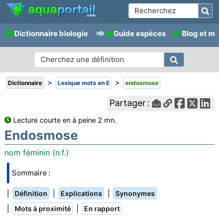
Dictionnaire biologie
Guide espèces
Blog et m
>
>
Dictionnaire
Lexique mots en E
endosmose
Partager :
Lecture courte en à peine 2 mn.
Endosmose
nom féminin (n.f.)
Sommaire :
|
|
|
Définition
Explications
Synonymes
|
|
Mots à proximité
En rapport