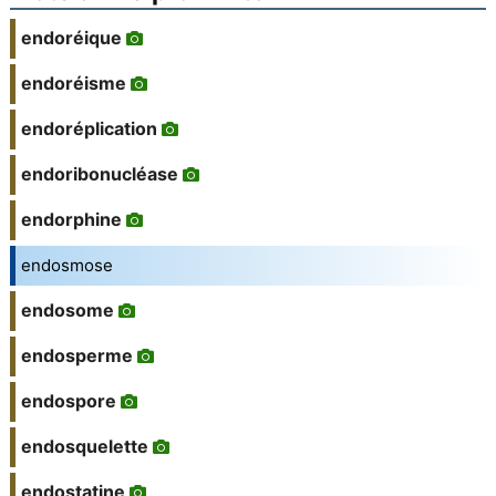
endoréique
endoréisme
endoréplication
endoribonucléase
endorphine
endosmose
endosome
endosperme
endospore
endosquelette
endostatine