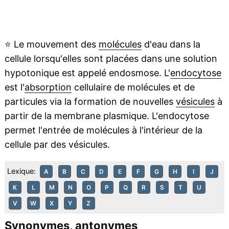
⭐
Le mouvement des
molécules
d'eau dans la
cellule lorsqu'elles sont placées dans une solution
hypotonique est appelé endosmose. L'
endocytose
est l'
absorption
cellulaire de molécules et de
particules via la formation de nouvelles
vésicules
à
partir de la membrane plasmique. L'endocytose
permet l'entrée de molécules à l'intérieur de la
cellule par des vésicules.
Lexique:
A
B
C
D
E
F
G
H
I
J
K
L
M
N
O
P
Q
R
S
T
U
V
W
X
Y
Z
Synonymes, antonymes