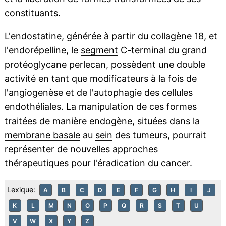
constituants.
L'endostatine, générée à partir du collagène 18, et
l'endorépelline, le
segment
C-terminal du grand
protéoglycane
perlecan, possèdent une double
activité en tant que modificateurs à la fois de
l'angiogenèse et de l'autophagie des cellules
endothéliales. La manipulation de ces formes
traitées de manière endogène, situées dans la
membrane basale
au
sein
des tumeurs, pourrait
représenter de nouvelles approches
thérapeutiques pour l'éradication du cancer.
Lexique:
A
B
C
D
E
F
G
H
I
J
K
L
M
N
O
P
Q
R
S
T
U
V
W
X
Y
Z