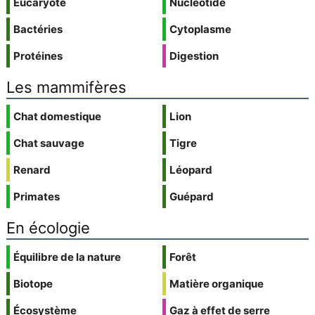
Eucaryote
Nucléotide
Bactéries
Cytoplasme
Protéines
Digestion
Les mammifères
Chat domestique
Lion
Chat sauvage
Tigre
Renard
Léopard
Primates
Guépard
En écologie
Équilibre de la nature
Forêt
Biotope
Matière organique
Écosystème
Gaz à effet de serre