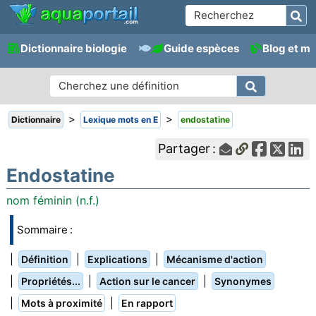
Dictionnaire biologie
Guide espèces
Blog et m
>
>
Dictionnaire
Lexique mots en E
endostatine
Partager :
Endostatine
nom féminin (n.f.)
Sommaire :
|
|
|
Définition
Explications
Mécanisme d'action
|
|
|
Propriétés...
Action sur le cancer
Synonymes
|
|
Mots à proximité
En rapport