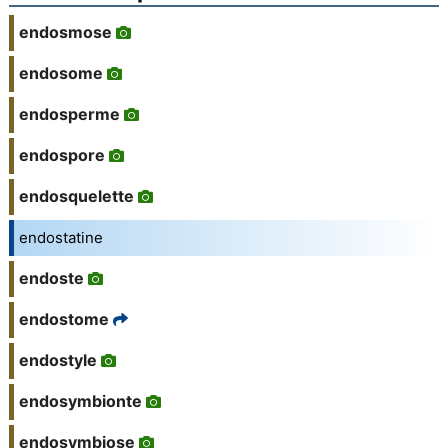
endosmose
endosome
endosperme
endospore
endosquelette
endostatine
endoste
endostome
endostyle
endosymbionte
endosymbiose