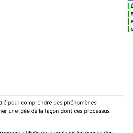
É
udié pour comprendre des phénomènes
nner une idée de la façon dont ces processus
argement utilisés pour analyser les causes des