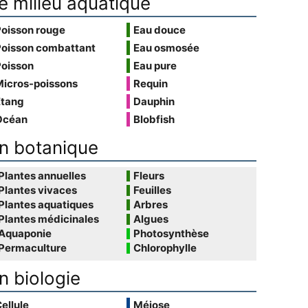
e milieu aquatique
Poisson rouge
Eau douce
Poisson combattant
Eau osmosée
Poisson
Eau pure
Micros-poissons
Requin
Étang
Dauphin
Océan
Blobfish
n botanique
Plantes annuelles
Fleurs
Plantes vivaces
Feuilles
Plantes aquatiques
Arbres
Plantes médicinales
Algues
Aquaponie
Photosynthèse
Permaculture
Chlorophylle
n biologie
ellule
Méiose