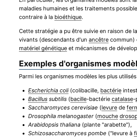
maladies humaines et les traitements possibl
contraire à la
bioéthique
.
Cette stratégie a pu être suivie en raison de l
vivants (descendants d'un
ancêtre
commun) q
matériel génétique
et mécanismes de dével
Exemples d'organismes modè
Parmi les organismes modèles les plus utilisés
Escherichia coli
(colibacille,
bactérie
intes
Bacillus
subtilis
(
bacille
-bactérie
catalase
-
Saccharomyces cerevisiae
(
levure
de
fer
Drosophila melanogaster
(
mouche
drosop
Arabidopsis thaliana
(plante "arabette"),
Schizosaccharomyces pombe
("levure à
f