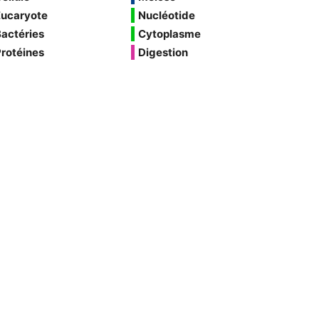
Eucaryote
Nucléotide
actéries
Cytoplasme
rotéines
Digestion