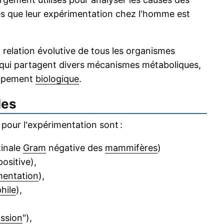
es que leur expérimentation chez l'homme est
a relation évolutive de tous les organismes
ui partagent divers mécanismes métaboliques,
oppement
biologique
.
les
 pour l'expérimentation sont :
tinale
Gram
négative des
mammifères
)
positive),
mentation
),
hile
),
ission
"),