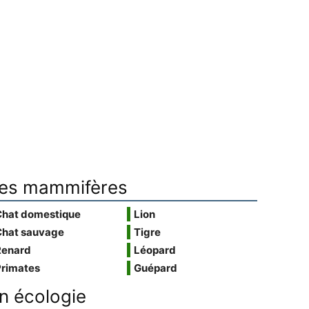
es mammifères
Chat domestique
Lion
Chat sauvage
Tigre
Renard
Léopard
Primates
Guépard
n écologie