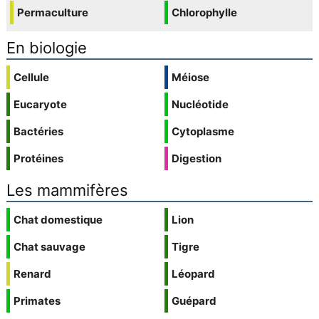
Permaculture
Chlorophylle
En biologie
Cellule
Méiose
Eucaryote
Nucléotide
Bactéries
Cytoplasme
Protéines
Digestion
Les mammifères
Chat domestique
Lion
Chat sauvage
Tigre
Renard
Léopard
Primates
Guépard