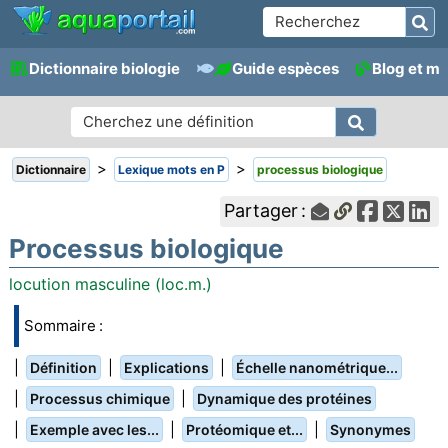
Dictionnaire biologie
Guide espèces
Blog et m
>
>
Dictionnaire
Lexique mots en P
processus biologique
Partager :
Processus biologique
locution masculine (loc.m.)
Sommaire :
|
|
|
Définition
Explications
Échelle nanométrique...
|
|
Processus chimique
Dynamique des protéines
|
|
|
Exemple avec les...
Protéomique et...
Synonymes