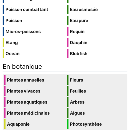
Poisson combattant
Eau osmosée
Poisson
Eau pure
Micros-poissons
Requin
Étang
Dauphin
Océan
Blobfish
En botanique
Plantes annuelles
Fleurs
Plantes vivaces
Feuilles
Plantes aquatiques
Arbres
Plantes médicinales
Algues
Aquaponie
Photosynthèse