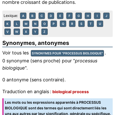
nombre croissant de publications.
Lexique:
A
B
C
D
E
F
G
H
I
J
K
L
M
N
O
P
Q
R
S
T
U
V
W
X
Y
Z
Synonymes, antonymes
Voir tous les
.
SYNONYMES POUR "PROCESSUS BIOLOGIQUE"
0 synonyme (sens proche) pour "
processus
biologique
".
0 antonyme (sens contraire).
Traduction en anglais :
biological process
Les mots ou les expressions apparentés à PROCESSUS
BIOLOGIQUE sont des termes qui sont directement liés les
uns aux autres par leur signification, générale ou spécifique.