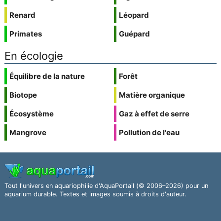
Renard
Léopard
Primates
Guépard
En écologie
Équilibre de la nature
Forêt
Biotope
Matière organique
Écosystème
Gaz à effet de serre
Mangrove
Pollution de l'eau
Tout l'univers en aquariophilie d'AquaPortail (© 2006–2026) pour un
aquarium durable. Textes et images soumis à droits d'auteur.