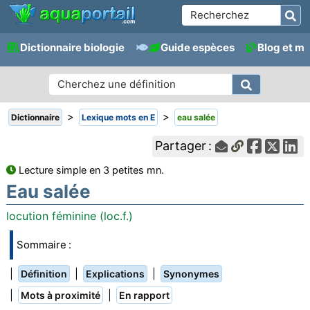
Dictionnaire biologie
Guide espèces
Blog et m
>
>
Dictionnaire
Lexique mots en E
eau salée
Partager :
Lecture simple en 3 petites mn.
Eau salée
locution féminine (loc.f.)
Sommaire :
|
|
|
Définition
Explications
Synonymes
|
|
Mots à proximité
En rapport