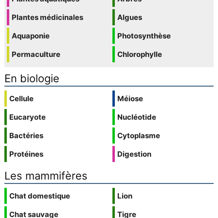
Plantes médicinales
Algues
Aquaponie
Photosynthèse
Permaculture
Chlorophylle
En biologie
Cellule
Méiose
Eucaryote
Nucléotide
Bactéries
Cytoplasme
Protéines
Digestion
Les mammifères
Chat domestique
Lion
Chat sauvage
Tigre