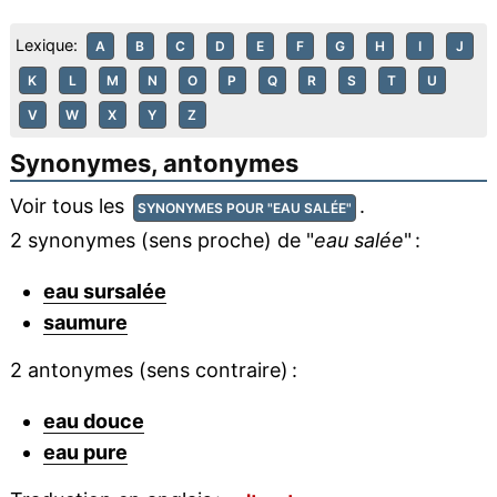
Lexique:
A
B
C
D
E
F
G
H
I
J
K
L
M
N
O
P
Q
R
S
T
U
V
W
X
Y
Z
Synonymes, antonymes
Voir tous les
.
SYNONYMES POUR "EAU SALÉE"
2 synonymes (sens proche) de "
eau salée
" :
eau sursalée
saumure
2 antonymes (sens contraire) :
eau douce
eau pure