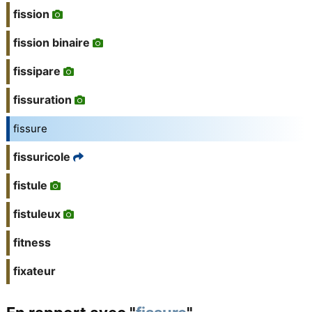
fission
fission binaire
fissipare
fissuration
fissure
fissuricole
fistule
fistuleux
fitness
fixateur