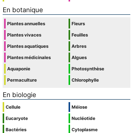
En botanique
Plantes annuelles
Fleurs
Plantes vivaces
Feuilles
Plantes aquatiques
Arbres
Plantes médicinales
Algues
Aquaponie
Photosynthèse
Permaculture
Chlorophylle
En biologie
Cellule
Méiose
Eucaryote
Nucléotide
Bactéries
Cytoplasme