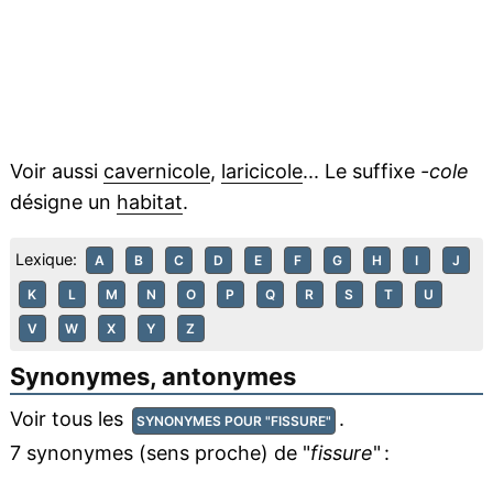
Voir aussi
cavernicole
,
laricicole
... Le suffixe
-cole
désigne un
habitat
.
Lexique:
A
B
C
D
E
F
G
H
I
J
K
L
M
N
O
P
Q
R
S
T
U
V
W
X
Y
Z
Synonymes, antonymes
Voir tous les
.
SYNONYMES POUR "FISSURE"
7 synonymes (sens proche) de "
fissure
" :