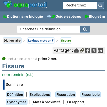
Dictionnaire biologie
Guide espèces
Blog et m
>
>
Dictionnaire
Lexique mots en F
fissure
Partager :
Lecture courte en à peine 2 mn.
Fissure
nom féminin (n.f.)
Sommaire :
|
|
|
|
Définition
Explications
Fissuration
Fissuricole
|
|
|
Synonymes
Mots à proximité
En rapport