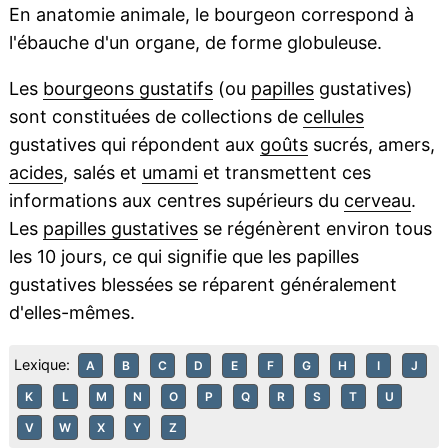
En anatomie animale, le bourgeon correspond à
l'ébauche d'un organe, de forme globuleuse.
Les
bourgeons gustatifs
(ou
papilles
gustatives)
sont constituées de collections de
cellules
gustatives qui répondent aux
goûts
sucrés, amers,
acides
, salés et
umami
et transmettent ces
informations aux centres supérieurs du
cerveau
.
Les
papilles gustatives
se régénèrent environ tous
les 10 jours, ce qui signifie que les papilles
gustatives blessées se réparent généralement
d'elles-mêmes.
Lexique:
A
B
C
D
E
F
G
H
I
J
K
L
M
N
O
P
Q
R
S
T
U
V
W
X
Y
Z