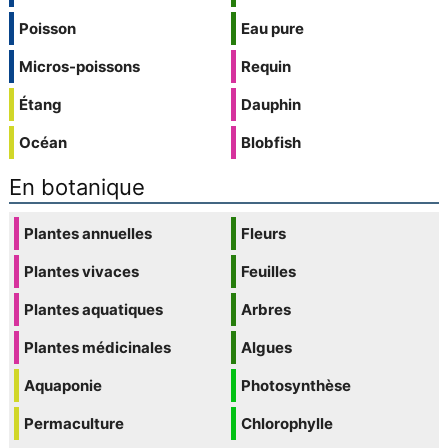
Poisson
Eau pure
Micros-poissons
Requin
Étang
Dauphin
Océan
Blobfish
En botanique
Plantes annuelles
Fleurs
Plantes vivaces
Feuilles
Plantes aquatiques
Arbres
Plantes médicinales
Algues
Aquaponie
Photosynthèse
Permaculture
Chlorophylle