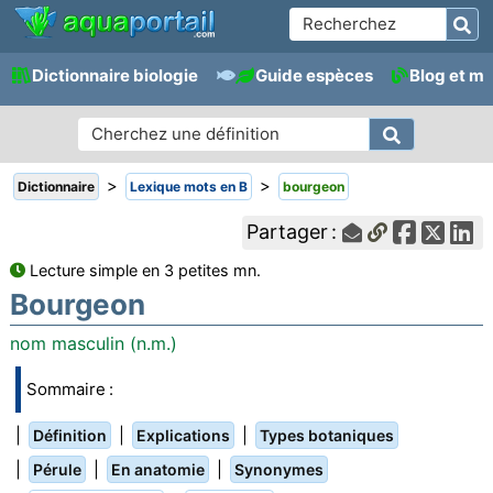
Dictionnaire biologie
Guide espèces
Blog et m
>
>
Dictionnaire
Lexique mots en B
bourgeon
Partager :
Lecture simple en 3 petites mn.
Bourgeon
nom masculin (n.m.)
Sommaire :
|
|
|
Définition
Explications
Types botaniques
|
|
|
Pérule
En anatomie
Synonymes