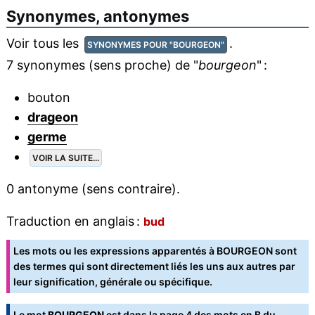
Synonymes, antonymes
Voir tous les
.
SYNONYMES POUR "BOURGEON"
7 synonymes (sens proche) de "
bourgeon
" :
bouton
drageon
germe
VOIR LA SUITE...
0 antonyme (sens contraire).
Traduction en anglais :
bud
Les mots ou les expressions apparentés à BOURGEON sont
des termes qui sont directement liés les uns aux autres par
leur signification, générale ou spécifique.
Le mot
BOURGEON
est dans la
page 4 des mots en B
du