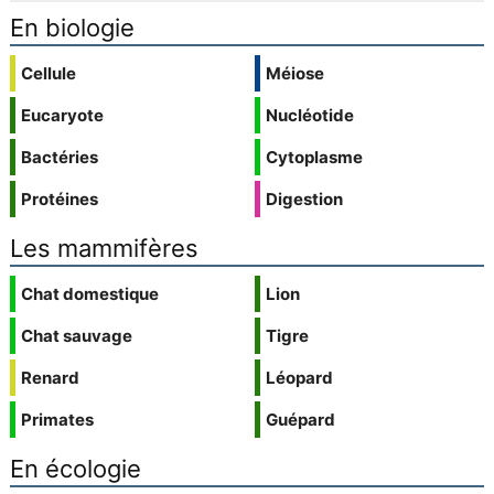
En biologie
Cellule
Méiose
Eucaryote
Nucléotide
Bactéries
Cytoplasme
Protéines
Digestion
Les mammifères
Chat domestique
Lion
Chat sauvage
Tigre
Renard
Léopard
Primates
Guépard
En écologie