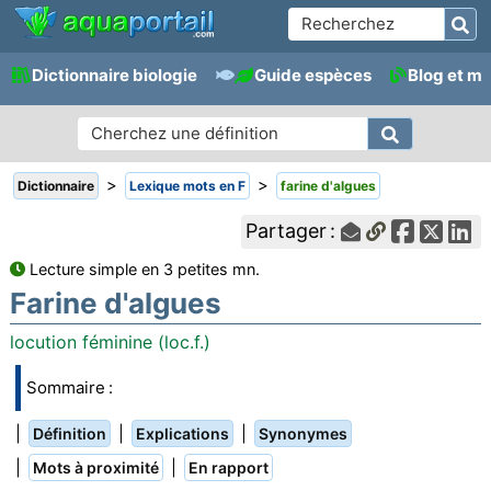
Dictionnaire biologie
Guide espèces
Blog et m
>
>
Dictionnaire
Lexique mots en F
farine d'algues
Partager :
Lecture simple en 3 petites mn.
Farine d'algues
locution féminine (loc.f.)
Sommaire :
|
|
|
Définition
Explications
Synonymes
|
|
Mots à proximité
En rapport