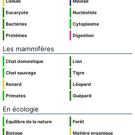
Cellule
Méiose
Eucaryote
Nucléotide
Bactéries
Cytoplasme
Protéines
Digestion
Les mammifères
Chat domestique
Lion
Chat sauvage
Tigre
Renard
Léopard
Primates
Guépard
En écologie
Équilibre de la nature
Forêt
Biotope
Matière organique