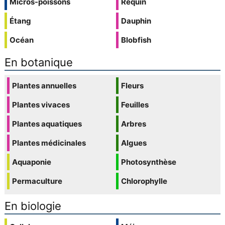
Micros-poissons
Requin
Étang
Dauphin
Océan
Blobfish
En botanique
Plantes annuelles
Fleurs
Plantes vivaces
Feuilles
Plantes aquatiques
Arbres
Plantes médicinales
Algues
Aquaponie
Photosynthèse
Permaculture
Chlorophylle
En biologie