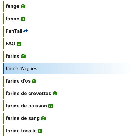
fange
fanon
FanTail
FAO
farine
farine d'algues
farine d'os
farine de crevettes
farine de poisson
farine de sang
farine fossile