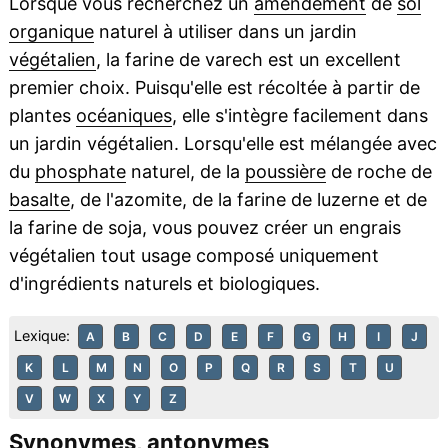
Lorsque vous recherchez un
amendement
de
sol
organique
naturel à utiliser dans un jardin
végétalien
, la farine de varech est un excellent
premier choix. Puisqu'elle est récoltée à partir de
plantes
océaniques
, elle s'intègre facilement dans
un jardin végétalien. Lorsqu'elle est mélangée avec
du
phosphate
naturel, de la
poussière
de roche de
basalte
, de l'azomite, de la farine de luzerne et de
la farine de soja, vous pouvez créer un engrais
végétalien tout usage composé uniquement
d'ingrédients naturels et biologiques.
Lexique:
A
B
C
D
E
F
G
H
I
J
K
L
M
N
O
P
Q
R
S
T
U
V
W
X
Y
Z
Synonymes, antonymes