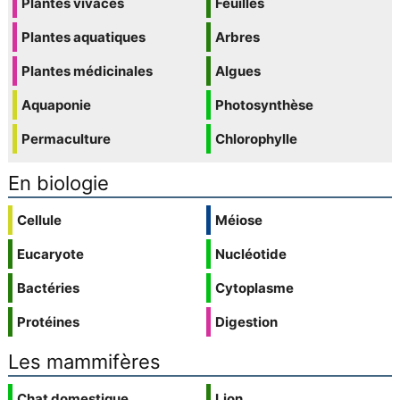
Plantes vivaces
Feuilles
Plantes aquatiques
Arbres
Plantes médicinales
Algues
Aquaponie
Photosynthèse
Permaculture
Chlorophylle
En biologie
Cellule
Méiose
Eucaryote
Nucléotide
Bactéries
Cytoplasme
Protéines
Digestion
Les mammifères
Chat domestique
Lion