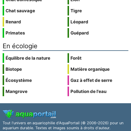
Chat sauvage
Tigre
Renard
Léopard
Primates
Guépard
En écologie
Équilibre de la nature
Forêt
Biotope
Matière organique
Écosystème
Gaz à effet de serre
Mangrove
Pollution de l'eau
Tout l'univers en aquariophilie d'AquaPortail (© 2006–2026) pour un
aquarium durable. Textes et images soumis à droits d'auteur.