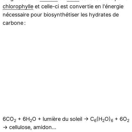
chlorophylle
et celle-ci est convertie en l'énergie
nécessaire pour biosynthétiser les hydrates de
carbone :
6CO
+ 6H
O + lumière du soleil → C
(H
O)
+ 6O
2
2
6
2
6
2
→ cellulose, amidon...