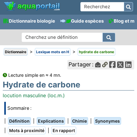
Dictionnaire biologie
Guide espèces
Blog et m
>
>
Dictionnaire
Lexique mots en H
hydrate de carbone
Partager :
Lecture simple en ≈ 4 mn.
Hydrate de carbone
locution masculine (loc.m.)
Sommaire :
|
|
|
|
Définition
Explications
Chimie
Synonymes
|
|
Mots à proximité
En rapport