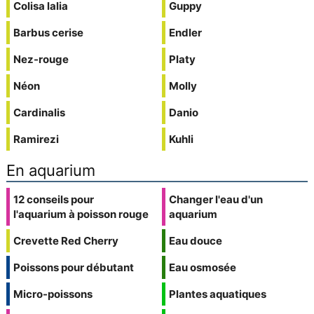
Colisa lalia
Guppy
Barbus cerise
Endler
Nez-rouge
Platy
Néon
Molly
Cardinalis
Danio
Ramirezi
Kuhli
En aquarium
12 conseils pour
Changer l'eau d'un
l'aquarium à poisson rouge
aquarium
Crevette Red Cherry
Eau douce
Poissons pour débutant
Eau osmosée
Micro-poissons
Plantes aquatiques