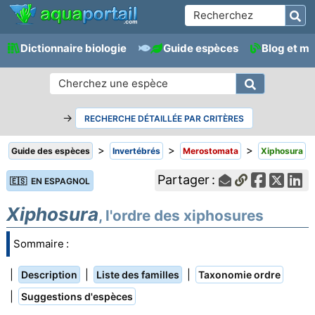
Dictionnaire biologie
Guide espèces
Blog et m
→
RECHERCHE DÉTAILLÉE PAR CRITÈRES
>
>
>
Guide des espèces
Invertébrés
Merostomata
Xiphosura
Partager :
🇪🇸 EN ESPAGNOL
Xiphosura
, l'ordre des xiphosures
Sommaire :
|
|
|
Description
Liste des familles
Taxonomie ordre
|
Suggestions d'espèces