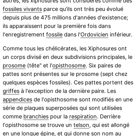
autres, les xiphosures sont considérés comme des
fossiles vivants
parce qu'ils ont très peu évolué
depuis plus de 475 millions d'années d'existence;
ils apparaissent pour la première fois dans
l'enregistrement
fossile
dans l'
Ordovicien
inférieur.
Comme tous les chélicérates, les Xiphosures ont
un corps divisé en deux subdivisions principales, le
prosome
(tête" et l'
opisthosome
. Six paires de
pattes sont présentes sur le prosome (sept chez
quelques espèces fossiles). Ces pattes portent des
griffes
à l'exception de la dernière paire. Les
appendices
de l'opisthosome sont modifiés en une
série de plaques superposées qui sont utilisées
comme
branchies
pour la
respiration
. Derrière
l'opisthosome se trouve un
telson
, qui est allongé
en une longue épine, et qui donne son nom au