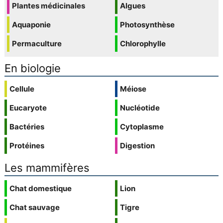
Plantes médicinales
Algues
Aquaponie
Photosynthèse
Permaculture
Chlorophylle
En biologie
Cellule
Méiose
Eucaryote
Nucléotide
Bactéries
Cytoplasme
Protéines
Digestion
Les mammifères
Chat domestique
Lion
Chat sauvage
Tigre