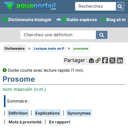
Dictionnaire biologie
Guide espèces
Blog et m
>
>
Dictionnaire
Lexique mots en P
prosome
Partager :
Durée courte avec lecture rapide (1 mn).
Prosome
nom masculin (n.m.)
Sommaire :
|
|
|
Définition
Explications
Synonymes
|
|
Mots à proximité
En rapport