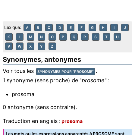
Lexique:
A
B
C
D
E
F
G
H
I
J
K
L
M
N
O
P
Q
R
S
T
U
V
W
X
Y
Z
Synonymes, antonymes
Voir tous les
.
SYNONYMES POUR "PROSOME"
1 synonyme (sens proche) de "
prosome
" :
prosoma
0 antonyme (sens contraire).
Traduction en anglais :
prosoma
Les mots ou les expressions apparentés à PROSOME sont