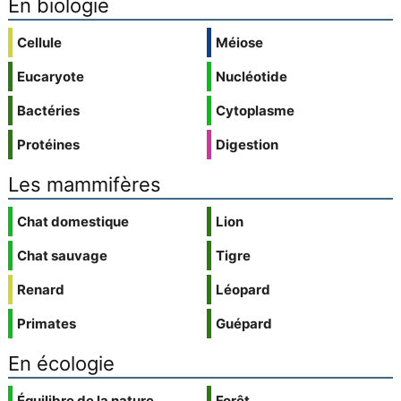
En biologie
Cellule
Méiose
Eucaryote
Nucléotide
Bactéries
Cytoplasme
Protéines
Digestion
Les mammifères
Chat domestique
Lion
Chat sauvage
Tigre
Renard
Léopard
Primates
Guépard
En écologie
Équilibre de la nature
Forêt