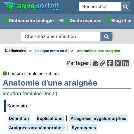
Dictionnaire biologie
Guide espèces
Blog et m
>
>
Dictionnaire
Lexique mots en A
anatomie d'une araignée
Partager :
Lecture simple en ≈ 4 mn.
Anatomie d'une araignée
locution féminine (loc.f.)
Sommaire :
|
|
|
Définition
Explications
Araignées mygalomorphes
|
|
Araignées aranéomorphes
Synonymes