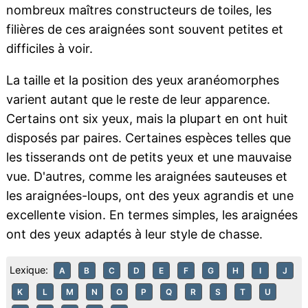
nombreux maîtres constructeurs de toiles, les
filières de ces araignées sont souvent petites et
difficiles à voir.
La taille et la position des yeux aranéomorphes
varient autant que le reste de leur apparence.
Certains ont six yeux, mais la plupart en ont huit
disposés par paires. Certaines espèces telles que
les tisserands ont de petits yeux et une mauvaise
vue. D'autres, comme les araignées sauteuses et
les araignées-loups, ont des yeux agrandis et une
excellente vision. En termes simples, les araignées
ont des yeux adaptés à leur style de chasse.
Lexique:
A
B
C
D
E
F
G
H
I
J
K
L
M
N
O
P
Q
R
S
T
U