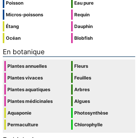
Poisson
Eau pure
Micros-poissons
Requin
Étang
Dauphin
Océan
Blobfish
En botanique
Plantes annuelles
Fleurs
Plantes vivaces
Feuilles
Plantes aquatiques
Arbres
Plantes médicinales
Algues
Aquaponie
Photosynthèse
Permaculture
Chlorophylle