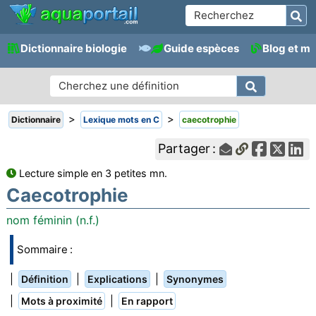
Dictionnaire biologie
Guide espèces
Blog et m
>
>
Dictionnaire
Lexique mots en C
caecotrophie
Partager :
Lecture simple en 3 petites mn.
Caecotrophie
nom féminin (n.f.)
Sommaire :
|
|
|
Définition
Explications
Synonymes
|
|
Mots à proximité
En rapport