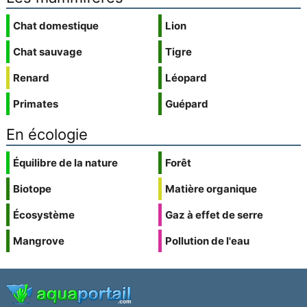
Chat domestique
Lion
Chat sauvage
Tigre
Renard
Léopard
Primates
Guépard
En écologie
Équilibre de la nature
Forêt
Biotope
Matière organique
Écosystème
Gaz à effet de serre
Mangrove
Pollution de l'eau