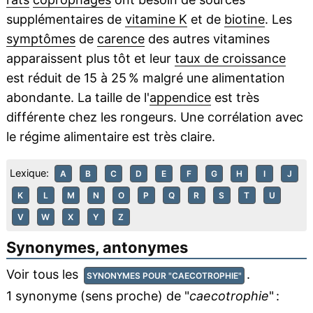
supplémentaires de
vitamine K
et de
biotine
. Les
symptômes
de
carence
des autres vitamines
apparaissent plus tôt et leur
taux de croissance
est réduit de 15 à 25 % malgré une alimentation
abondante. La taille de l'
appendice
est très
différente chez les rongeurs. Une corrélation avec
le régime alimentaire est très claire.
Lexique:
A
B
C
D
E
F
G
H
I
J
K
L
M
N
O
P
Q
R
S
T
U
V
W
X
Y
Z
Synonymes, antonymes
Voir tous les
.
SYNONYMES POUR "CAECOTROPHIE"
1 synonyme (sens proche) de "
caecotrophie
" :