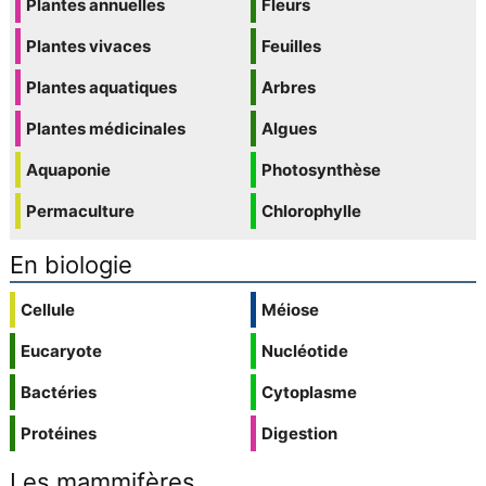
Plantes annuelles
Fleurs
Plantes vivaces
Feuilles
Plantes aquatiques
Arbres
Plantes médicinales
Algues
Aquaponie
Photosynthèse
Permaculture
Chlorophylle
En biologie
Cellule
Méiose
Eucaryote
Nucléotide
Bactéries
Cytoplasme
Protéines
Digestion
Les mammifères