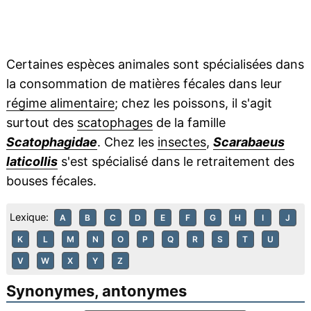
Certaines espèces animales sont spécialisées dans
la consommation de matières fécales dans leur
régime alimentaire
; chez les poissons, il s'agit
surtout des
scatophages
de la famille
Scatophagidae
. Chez les
insectes
,
Scarabaeus
laticollis
s'est spécialisé dans le retraitement des
bouses fécales.
Lexique:
A
B
C
D
E
F
G
H
I
J
K
L
M
N
O
P
Q
R
S
T
U
V
W
X
Y
Z
Synonymes, antonymes