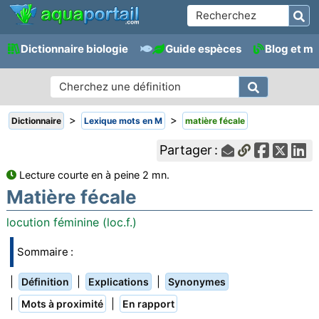
Dictionnaire biologie
Guide espèces
Blog et m
>
>
Dictionnaire
Lexique mots en M
matière fécale
Partager :
Lecture courte en à peine 2 mn.
Matière fécale
locution féminine (loc.f.)
Sommaire :
|
|
|
Définition
Explications
Synonymes
|
|
Mots à proximité
En rapport