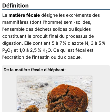
Définition
La
matière fécale
désigne les
excréments
des
mammifères
(dont l'homme) semi-solides,
l'ensemble des
déchets
solides ou liquides
constituant le produit final du processus de
digestion
. Elle contient 5 à 7 % d'
azote
N, 3 à 5 %
P
O
et 1,0 à 2,5 % K
O. Ce qui est fécal est
2
5
2
l'
excrétion
de l'
intestin
ou du
cloaque
.
De la matière fécale d'éléphant :