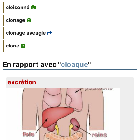
cloisonné
clonage
clonage aveugle
clone
En rapport avec "
cloaque
"
excrétion