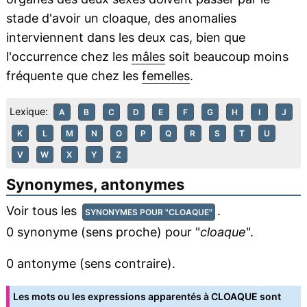
stade d'avoir un cloaque, des anomalies
interviennent dans les deux cas, bien que
l'occurrence chez les
mâles
soit beaucoup moins
fréquente que chez les
femelles
.
Lexique:
A
B
C
D
E
F
G
H
I
J
K
L
M
N
O
P
Q
R
S
T
U
V
W
X
Y
Z
Synonymes, antonymes
Voir tous les
.
SYNONYMES POUR "CLOAQUE"
0 synonyme (sens proche) pour "
cloaque
".
0 antonyme (sens contraire).
Les mots ou les expressions apparentés à CLOAQUE sont