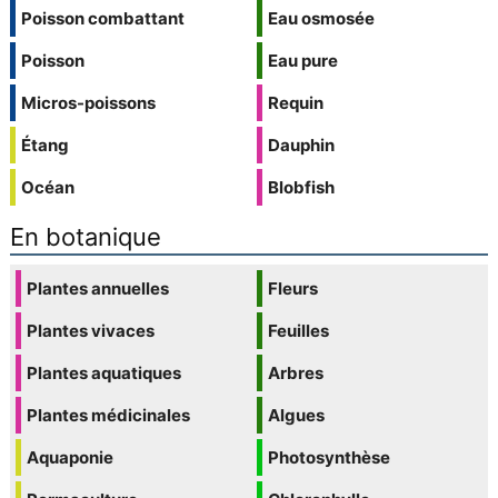
Poisson combattant
Eau osmosée
Poisson
Eau pure
Micros-poissons
Requin
Étang
Dauphin
Océan
Blobfish
En botanique
Plantes annuelles
Fleurs
Plantes vivaces
Feuilles
Plantes aquatiques
Arbres
Plantes médicinales
Algues
Aquaponie
Photosynthèse