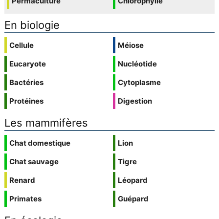
Permaculture
Chlorophylle
En biologie
Cellule
Méiose
Eucaryote
Nucléotide
Bactéries
Cytoplasme
Protéines
Digestion
Les mammifères
Chat domestique
Lion
Chat sauvage
Tigre
Renard
Léopard
Primates
Guépard