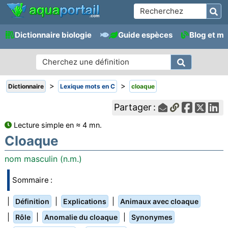
Dictionnaire biologie
Guide espèces
Blog et m
>
>
Dictionnaire
Lexique mots en C
cloaque
Partager :
Lecture simple en ≈ 4 mn.
Cloaque
nom masculin (n.m.)
Sommaire :
|
|
|
Définition
Explications
Animaux avec cloaque
|
|
|
Rôle
Anomalie du cloaque
Synonymes