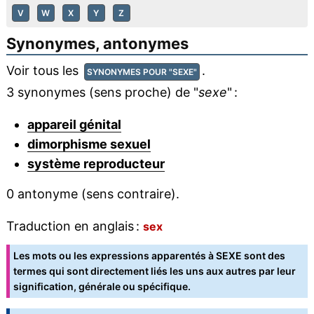
V
W
X
Y
Z
Synonymes, antonymes
Voir tous les
.
SYNONYMES POUR "SEXE"
3 synonymes (sens proche) de "
sexe
" :
appareil génital
dimorphisme sexuel
système reproducteur
0 antonyme (sens contraire).
Traduction en anglais :
sex
Les mots ou les expressions apparentés à SEXE sont des
termes qui sont directement liés les uns aux autres par leur
signification, générale ou spécifique.