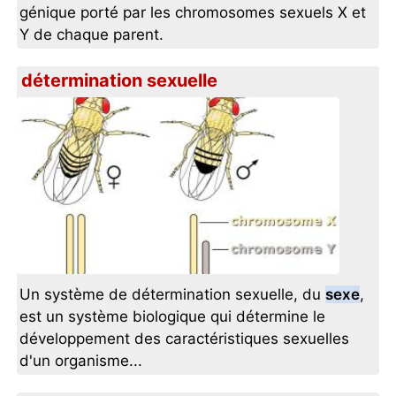
génique porté par les chromosomes sexuels X et
Y de chaque parent.
détermination sexuelle
Un système de détermination sexuelle, du
sexe
,
est un système biologique qui détermine le
développement des caractéristiques sexuelles
d'un organisme...