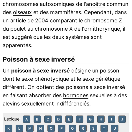
chromosomes autosomiques de l'
ancêtre
commun
des
oiseaux
et des mammifères. Cependant, dans
un article de 2004 comparant le chromosome Z
du poulet au chromosome X de l'ornithorynque, il
est suggéré que les deux systèmes sont
apparentés.
Poisson à sexe inversé
Un
poisson à sexe inversé
désigne un poisson
dont le
sexe phénotypique
et le sexe génétique
diffèrent. On obtient des poissons à sexe inversé
en faisant absorber des
hormones
sexuelles à des
alevins
sexuellement
indifférenciés
.
Lexique:
A
B
C
D
E
F
G
H
I
J
K
L
M
N
O
P
Q
R
S
T
U