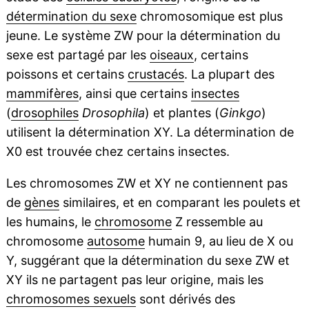
détermination du sexe
chromosomique est plus
jeune. Le système ZW pour la détermination du
sexe est partagé par les
oiseaux
, certains
poissons et certains
crustacés
. La plupart des
mammifères
, ainsi que certains
insectes
(
drosophiles
Drosophila
) et plantes (
Ginkgo
)
utilisent la détermination XY. La détermination de
X0 est trouvée chez certains insectes.
Les chromosomes ZW et XY ne contiennent pas
de
gènes
similaires, et en comparant les poulets et
les humains, le
chromosome
Z ressemble au
chromosome
autosome
humain 9, au lieu de X ou
Y, suggérant que la détermination du sexe ZW et
XY ils ne partagent pas leur origine, mais les
chromosomes sexuels
sont dérivés des