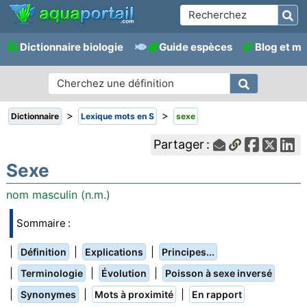
Dictionnaire biologie
Guide espèces
Blog et m
>
>
Dictionnaire
Lexique mots en S
sexe
Partager :
Sexe
nom masculin (n.m.)
Sommaire :
|
|
|
Définition
Explications
Principes...
|
|
|
Terminologie
Évolution
Poisson à sexe inversé
|
|
|
Synonymes
Mots à proximité
En rapport