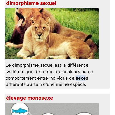
dimorphisme sexuel
Le dimorphisme sexuel est la différence
systématique de forme, de couleurs ou de
comportement entre individus de
sexe
s
différents au sein d'une même espèce.
élevage monosexe