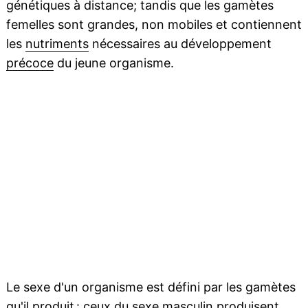
génétiques à distance; tandis que les gamètes
femelles sont grandes, non mobiles et contiennent
les
nutriments
nécessaires au développement
précoce
du jeune organisme.
Le sexe d'un organisme est défini par les gamètes
qu'il produit : ceux du sexe masculin produisent