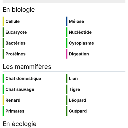
En biologie
Cellule
Méiose
Eucaryote
Nucléotide
Bactéries
Cytoplasme
Protéines
Digestion
Les mammifères
Chat domestique
Lion
Chat sauvage
Tigre
Renard
Léopard
Primates
Guépard
En écologie