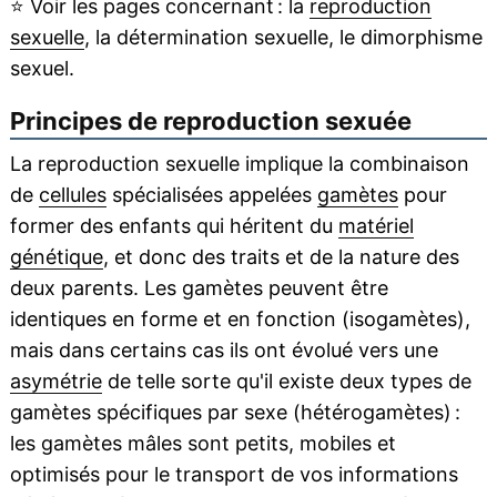
⭐
Voir les pages concernant : la
reproduction
sexuelle
, la détermination sexuelle, le dimorphisme
sexuel.
Principes de reproduction sexuée
La reproduction sexuelle implique la combinaison
de
cellules
spécialisées appelées
gamètes
pour
former des enfants qui héritent du
matériel
génétique
, et donc des traits et de la nature des
deux parents. Les gamètes peuvent être
identiques en forme et en fonction (isogamètes),
mais dans certains cas ils ont évolué vers une
asymétrie
de telle sorte qu'il existe deux types de
gamètes spécifiques par sexe (hétérogamètes) :
les gamètes mâles sont petits, mobiles et
optimisés pour le transport de vos informations