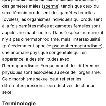
des gamètes mâles (
sperme
) tandis que ceux du
sexe féminin produisent des gamètes femelles
(
ovules
), les organismes individuels qui produisent
à la fois gamètes mâles et gamètes femelles sont
appelés hermaphrodites. Dans l'
espèce humaine
, il
n'y a pas d'
hermaphrodisme
, mais l'intersexualité
(précédemment appelée
pseudohermaphrodisme
),
une anomalie physique congénitale qui, en
apparence, a des similitudes avec
l'hermaphrodisme. Fréquemment, les différences
physiques sont associées au sexe de l'organisme;
Ce dimorphisme sexuel peut refléter les
différentes pressions reproductives de chaque
sexe.
Terminologie