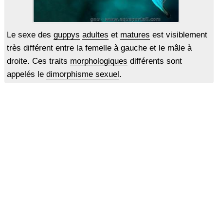
Le sexe des
guppys
adultes
et
matures
est visiblement
très différent entre la femelle à gauche et le mâle à
droite. Ces traits
morphologiques
différents sont
appelés le
dimorphisme sexuel
.