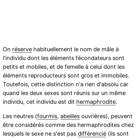
On
réserve
habituellement le nom de mâle à
l'individu dont les éléments fécondateurs sont
petits et mobiles, et de femelle à celui dont les
éléments reproducteurs sont gros et immobiles.
Toutefois, cette distinction n'a rien d'absolu car
quand les deux sexes sont réunis sur un même
individu, cet individu est dit
hermaphrodite
.
Les neutres (
fourmis
,
abeilles
ouvrières), peuvent
être considérés comme des hermaphrodites chez
lesquels le sexe ne s'est pas
différencié
(ils sont