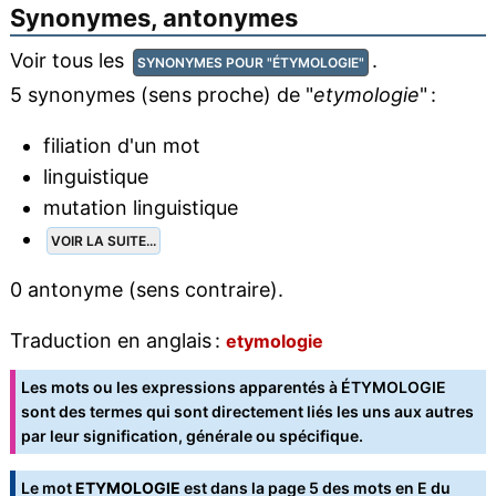
Synonymes, antonymes
Voir tous les
.
SYNONYMES POUR "ÉTYMOLOGIE"
5 synonymes (sens proche) de "
etymologie
" :
filiation d'un mot
linguistique
mutation linguistique
VOIR LA SUITE...
0 antonyme (sens contraire).
Traduction en anglais :
etymologie
Les mots ou les expressions apparentés à ÉTYMOLOGIE
sont des termes qui sont directement liés les uns aux autres
par leur signification, générale ou spécifique.
Le mot
ETYMOLOGIE
est dans la
page 5 des mots en E
du