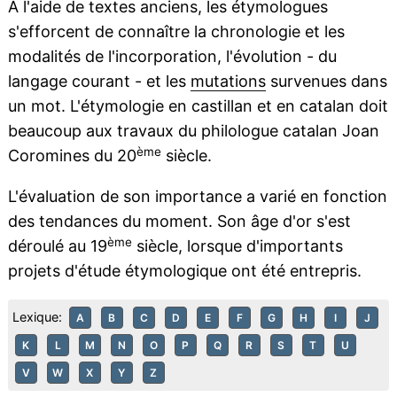
À l'aide de textes anciens, les étymologues
s'efforcent de connaître la chronologie et les
modalités de l'incorporation, l'évolution - du
langage courant - et les
mutations
survenues dans
un mot. L'étymologie en castillan et en catalan doit
beaucoup aux travaux du philologue catalan Joan
ème
Coromines du 20
siècle.
L'évaluation de son importance a varié en fonction
des tendances du moment. Son âge d'or s'est
ème
déroulé au 19
siècle, lorsque d'importants
projets d'étude étymologique ont été entrepris.
Lexique:
A
B
C
D
E
F
G
H
I
J
K
L
M
N
O
P
Q
R
S
T
U
V
W
X
Y
Z