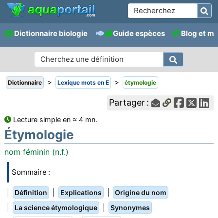
Dictionnaire biologie
Guide espèces
Blog et m
>
>
Dictionnaire
Lexique mots en E
étymologie
Partager :
Lecture simple en ≈ 4 mn.
Étymologie
nom féminin (n.f.)
Sommaire :
|
|
|
Définition
Explications
Origine du nom
|
|
La science étymologique
Synonymes