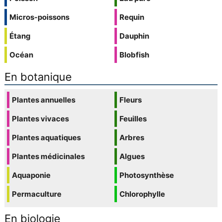
Micros-poissons
Requin
Étang
Dauphin
Océan
Blobfish
En botanique
Plantes annuelles
Fleurs
Plantes vivaces
Feuilles
Plantes aquatiques
Arbres
Plantes médicinales
Algues
Aquaponie
Photosynthèse
Permaculture
Chlorophylle
En biologie