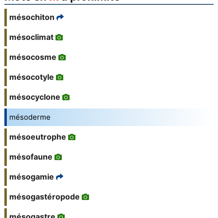
mésochiton
mésoclimat
mésocosme
mésocotyle
mésocyclone
mésoderme
mésoeutrophe
mésofaune
mésogamie
mésogastéropode
mésogastre