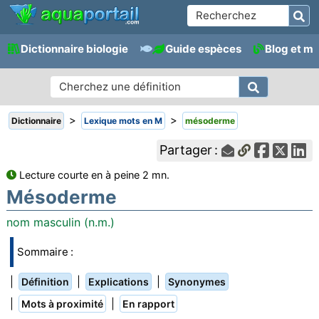
Dictionnaire biologie
Guide espèces
Blog et m
>
>
Dictionnaire
Lexique mots en M
mésoderme
Partager :
Lecture courte en à peine 2 mn.
Mésoderme
nom masculin (n.m.)
Sommaire :
|
|
|
Définition
Explications
Synonymes
|
|
Mots à proximité
En rapport