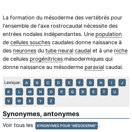
La formation du mésoderme des vertébrés pour
l'ensemble de l'axe rostrocaudal nécessite des
entrées nodales indépendantes. Une
population
de
cellules souches
caudales donne naissance à
des
neurones
du
tube neural
caudal
et à une
niche
de cellules
progénitrices
mésodermiques qui
donne naissance au mésoderme
paraxial
caudal.
Lexique:
A
B
C
D
E
F
G
H
I
J
K
L
M
N
O
P
Q
R
S
T
U
V
W
X
Y
Z
Synonymes, antonymes
Voir tous les
.
SYNONYMES POUR "MÉSODERME"