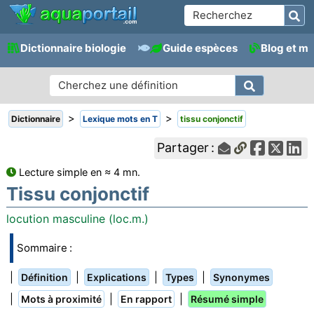
Dictionnaire biologie
Guide espèces
Blog et m
>
>
Dictionnaire
Lexique mots en T
tissu conjonctif
Partager :
Lecture simple en ≈ 4 mn.
Tissu conjonctif
locution masculine (loc.m.)
Sommaire :
|
|
|
|
Définition
Explications
Types
Synonymes
|
|
|
Mots à proximité
En rapport
Résumé simple