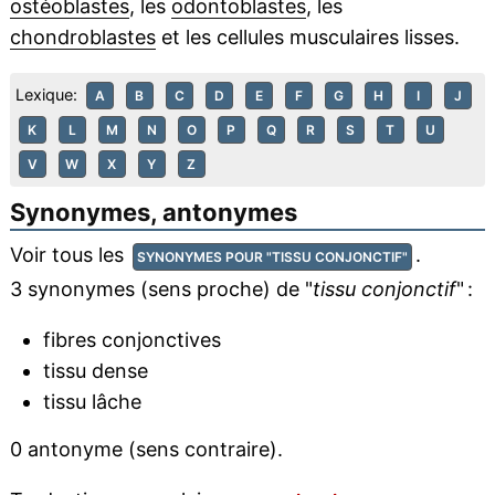
ostéoblastes
, les
odontoblastes
, les
chondroblastes
et les cellules musculaires lisses.
Lexique:
A
B
C
D
E
F
G
H
I
J
K
L
M
N
O
P
Q
R
S
T
U
V
W
X
Y
Z
Synonymes, antonymes
Voir tous les
.
SYNONYMES POUR "TISSU CONJONCTIF"
3 synonymes (sens proche) de "
tissu conjonctif
" :
fibres conjonctives
tissu dense
tissu lâche
0 antonyme (sens contraire).