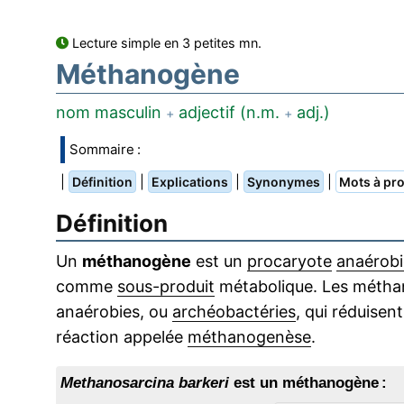
Lecture simple en 3 petites mn.
Méthanogène
nom masculin
adjectif (n.m.
adj.)
+
+
Sommaire :
|
|
|
|
Définition
Explications
Synonymes
Mots à pro
Définition
Un
méthanogène
est un
procaryote
anaérobi
comme
sous-produit
métabolique. Les métha
anaérobies, ou
archéobactéries
, qui réduisent
réaction appelée
méthanogenèse
.
Methanosarcina barkeri
est un méthanogène :