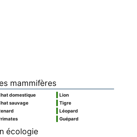
es mammifères
Chat domestique
Lion
Chat sauvage
Tigre
Renard
Léopard
Primates
Guépard
n écologie