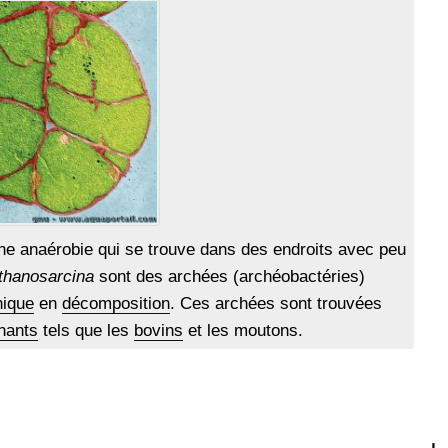
e anaérobie qui se trouve dans des endroits avec peu
thanosarcina
sont des archées (archéobactéries)
nique
en
décomposition
. Ces archées sont trouvées
nants
tels que les
bovins
et les moutons.