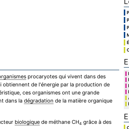
L
E
organismes
procaryotes qui vivent dans des
 obtiennent de l'énergie par la production de
téristique, ces organismes ont une grande
nt dans la
dégradation
de la matière organique
E
ucteur
biologique
de méthane CH
grâce à des
4
C