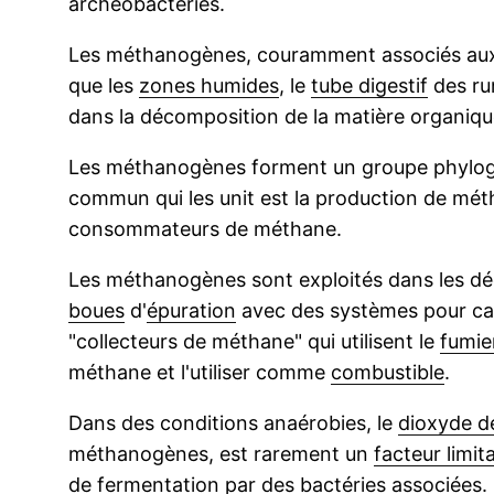
archéobactéries.
Les méthanogènes, couramment associés aux a
que les
zones humides
, le
tube digestif
des ru
dans la décomposition de la matière organiqu
Les méthanogènes forment un groupe phylogé
commun qui les unit est la production de mé
consommateurs de méthane.
Les méthanogènes sont exploités dans les déc
boues
d'
épuration
avec des systèmes pour capt
"collecteurs de méthane" qui utilisent le
fumie
méthane et l'utiliser comme
combustible
.
Dans des conditions anaérobies, le
dioxyde d
méthanogènes, est rarement un
facteur limit
de
fermentation
par des
bactéries
associées.