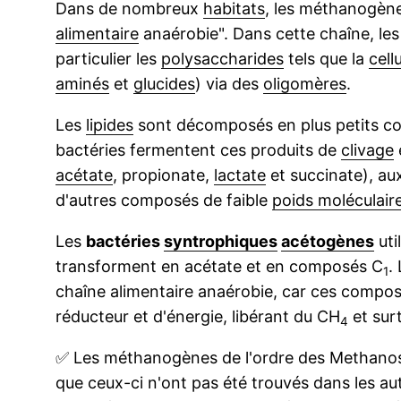
Dans de nombreux
habitats
, les méthanogènes
alimentaire
anaérobie". Dans cette chaîne, le
particulier les
polysaccharides
tels que la
cell
aminés
et
glucides
) via des
oligomères
.
Les
lipides
sont décomposés en plus petits 
bactéries fermentent ces produits de
clivage
acétate
, propionate,
lactate
et succinate), a
d'autres composés de faible
poids moléculair
Les
bactéries
syntrophiques
acétogènes
uti
transforment en acétate et en composés C
.
1
chaîne alimentaire anaérobie, car ces compo
réducteur et d'énergie, libérant du CH
et sur
4
✅
Les méthanogènes de l'ordre des Methanos
que ceux-ci n'ont pas été trouvés dans les aut