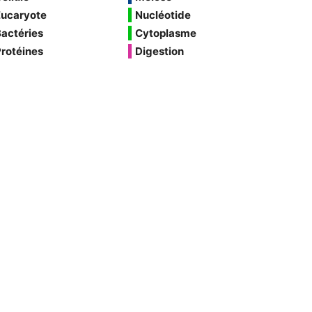
Eucaryote
Nucléotide
actéries
Cytoplasme
rotéines
Digestion