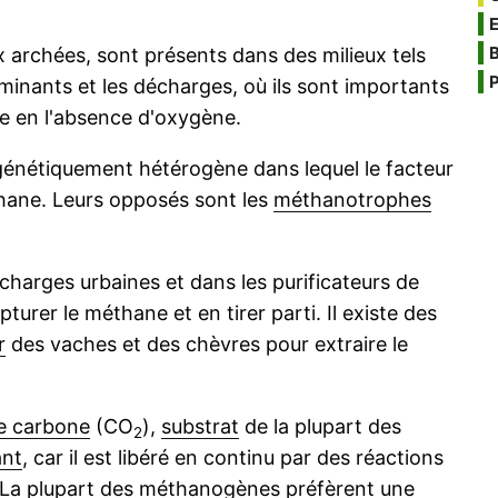
B
rchées, sont présents dans des milieux tels
P
minants et les décharges, où ils sont importants
e en l'absence d'oxygène.
nétiquement hétérogène dans lequel le facteur
thane. Leurs opposés sont les
méthanotrophes
harges urbaines et dans les purificateurs de
urer le méthane et en tirer parti. Il existe des
r
des vaches et des chèvres pour extraire le
e carbone
(CO
),
substrat
de la plupart des
2
ant
, car il est libéré en continu par des réactions
 La plupart des méthanogènes préfèrent une