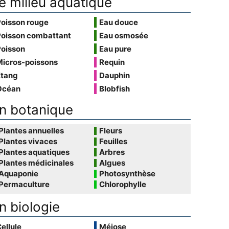
e milieu aquatique
Poisson rouge
Eau douce
Poisson combattant
Eau osmosée
Poisson
Eau pure
Micros-poissons
Requin
Étang
Dauphin
Océan
Blobfish
n botanique
Plantes annuelles
Fleurs
Plantes vivaces
Feuilles
Plantes aquatiques
Arbres
Plantes médicinales
Algues
Aquaponie
Photosynthèse
Permaculture
Chlorophylle
n biologie
ellule
Méiose