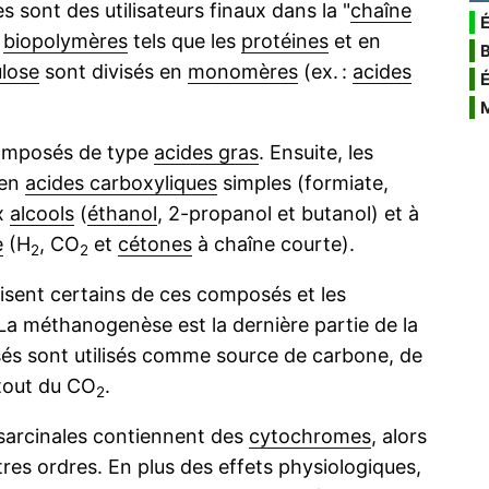
 sont des utilisateurs finaux dans la "
chaîne
É
s
biopolymères
tels que les
protéines
et en
ulose
sont divisés en
monomères
(ex. :
acides
composés de type
acides gras
. Ensuite, les
en
acides carboxyliques
simples (formiate,
ux
alcools
(
éthanol
, 2-propanol et butanol) et à
e
(H
, CO
et
cétones
à chaîne courte).
2
2
lisent certains de ces composés et les
 La méthanogenèse est la dernière partie de la
sés sont utilisés comme source de carbone, de
tout du CO
.
2
arcinales contiennent des
cytochromes
, alors
res ordres. En plus des effets physiologiques,