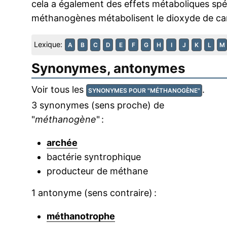
cela a également des effets métaboliques spéc
méthanogènes métabolisent le dioxyde de car
Lexique:
A
B
C
D
E
F
G
H
I
J
K
L
M
Synonymes, antonymes
Voir tous les
.
SYNONYMES POUR "MÉTHANOGÈNE"
3 synonymes (sens proche) de
"
méthanogène
" :
archée
bactérie syntrophique
producteur de méthane
1 antonyme (sens contraire) :
méthanotrophe