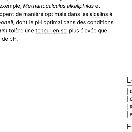
r exemple,
Methanocalculus alkaliphilus
et
oppent de manière optimale dans les
alcalins
à
oneii
, dont le pH optimal dans des conditions
lum
tolère une
teneur en sel
plus élevée que
 de pH.
L
E