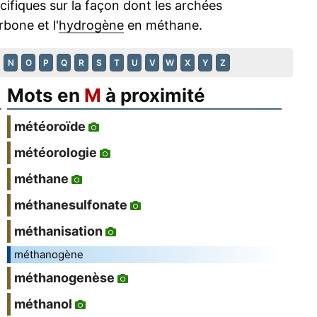
ifiques sur la façon dont les archées
bone et l'
hydrogène
en méthane.
N
O
P
Q
R
S
T
U
V
W
X
Y
Z
Mots en
M
à proximité
météoroïde
météorologie
méthane
méthanesulfonate
méthanisation
méthanogène
méthanogenèse
méthanol