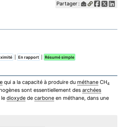
Partager :
|
|
ximité
En rapport
Résumé simple
e
qui a la capacité à produire du
méthane
CH
4
nogènes sont essentiellement des
archées
 le
dioxyde
de
carbone
en méthane, dans une