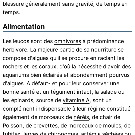
blessure
généralement sans
gravité
, de temps en
temps.
Alimentation
Les leucos sont des
omnivores
à prédominance
herbivore
. La majeure partie de sa
nourriture
se
compose d'algues qu'il se procure en raclant les
rochers et les coraux, d'où la nécessite d'avoir des
aquariums bien éclairés et abondamment pourvus
d'algues. A défaut- et pour leur conserver une
bonne santé et un
tégument
intact, la salade ou
les épinards, source de
vitamine A
, sont un
complément indispensable à leur régime constitué
également de morceaux de
néréis
, de chair de
Poisson, de
crevettes
, de morceaux de
moules
, de
tubifex
, larves de
chironomes
,
artémia
séchées ou