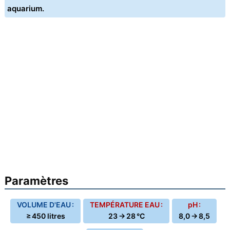
aquarium.
Paramètres
VOLUME D'EAU :
TEMPÉRATURE EAU :
pH :
≥ 450 litres
23 → 28 °C
8,0 → 8,5