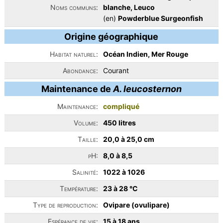
Noms communs:
blanche, Leuco
(en)
Powderblue Surgeonfish
Origine géographique
Habitat naturel:
Océan Indien, Mer Rouge
Abondance:
Courant
Maintenance de
A. leucosternon
Maintenance:
compliqué
Volume:
450 litres
Taille:
20,0 à 25,0 cm
pH:
8,0 à 8,5
Salinité:
1022 à 1026
Température:
23 à 28 °C
Type de reproduction:
Ovipare (ovulipare)
Espérance de vie:
15 à 18 ans