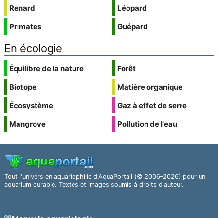
Renard
Léopard
Primates
Guépard
En écologie
Équilibre de la nature
Forêt
Biotope
Matière organique
Écosystème
Gaz à effet de serre
Mangrove
Pollution de l'eau
Tout l'univers en aquariophilie d'AquaPortail (© 2006–2026) pour un
aquarium durable. Textes et images soumis à droits d'auteur.