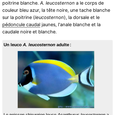
poitrine blanche.
A. leucosternon
a le corps de
couleur bleu azur, la tête noire, une tache blanche
sur la poitrine (
leucosternon
), la dorsale et le
pédoncule caudal
jaunes, l'anale blanche et la
caudale noire et blanche.
Un leuco
A. leucosternon
adulte :
Le poisson chirurgien leuco
Acanthurus leucosternon
a