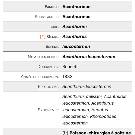
Famille
:
Acanthuridae
Sous-famille:
Acanthurinae
Tribu:
Acanthurini
[*]
Genre
:
Acanthurus
Espèce
:
leucosternon
Nom scientifique:
Acanthurus leucosternon
Descripteur:
Bennett
Année de description:
1833
Protonyme
:
Acanthurus leucosternon
Acanthurus delisiani, Acanthurus
leucostermon, Acanthurus
Synonymes:
leucosternum, Hepatus
leucosternon, Rhombotides
leucosternon
(fr)
Poisson-chirurgien à poitrine