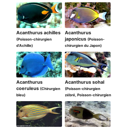
Acanthurus achilles
Acanthurus
japonicus
(Poisson-chirurgien
(Poisson-
d'Achille)
chirurgien du Japon)
Acanthurus
Acanthurus sohal
coeruleus
(Chirurgien
(Poisson-chirurgien
bleu)
zébré, Poisson-chirurgien
zébré)