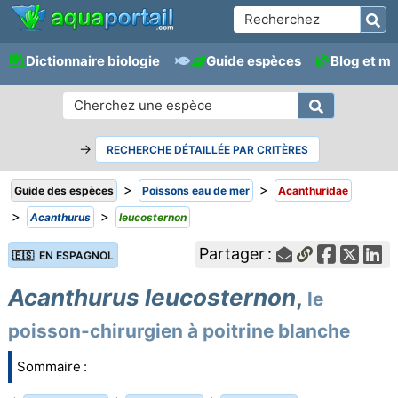
Dictionnaire biologie
Guide espèces
Blog et m
→
RECHERCHE DÉTAILLÉE PAR CRITÈRES
>
>
Guide des espèces
Poissons eau de mer
Acanthuridae
>
>
Acanthurus
leucosternon
Partager :
🇪🇸 EN ESPAGNOL
Acanthurus leucosternon
,
le
poisson-chirurgien à poitrine blanche
Sommaire :