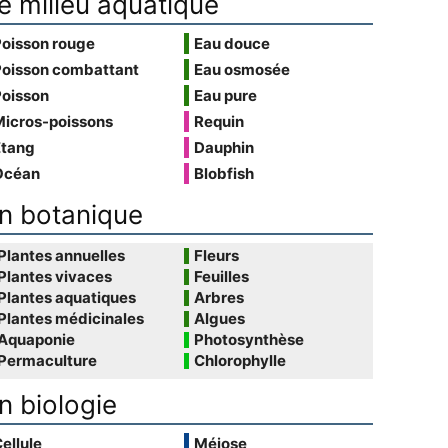
e milieu aquatique
Poisson rouge
Eau douce
Poisson combattant
Eau osmosée
Poisson
Eau pure
Micros-poissons
Requin
Étang
Dauphin
Océan
Blobfish
n botanique
Plantes annuelles
Fleurs
Plantes vivaces
Feuilles
Plantes aquatiques
Arbres
Plantes médicinales
Algues
Aquaponie
Photosynthèse
Permaculture
Chlorophylle
n biologie
ellule
Méiose