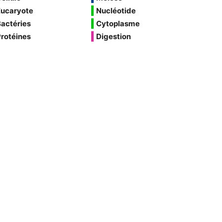
Eucaryote
Nucléotide
actéries
Cytoplasme
rotéines
Digestion