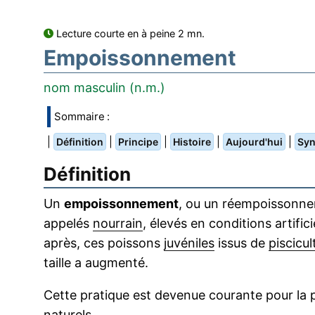
Lecture courte en à peine 2 mn.
Empoissonnement
nom masculin (n.m.)
Sommaire :
|
|
|
|
|
Définition
Principe
Histoire
Aujourd'hui
Sy
Définition
Un
empoissonnement
, ou un réempoissonnem
appelés
nourrain
, élevés en conditions artific
après, ces poissons
juvéniles
issus de
piscicul
taille a augmenté.
Cette pratique est devenue courante pour la pê
naturels.