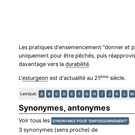
Les pratiques d'ensemencement "donner et pr
uniquement pour être pêchés, puis réapprovis
davantage vers la
durabilité
.
ème
L'
esturgeon
est d'actualité au 21
siècle.
Lexique:
A
B
C
D
E
F
G
H
I
J
K
L
M
Synonymes, antonymes
Voir tous les
.
SYNONYMES POUR "EMPOISSONNEMENT"
3 synonymes (sens proche) de