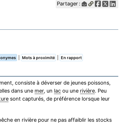
Partager :
|
|
nonymes
Mots à proximité
En rapport
ent, consiste à déverser de jeunes poissons,
ielles dans une
mer
, un
lac
ou une
rivière
. Peu
ture
sont capturés, de préférence lorsque leur
che en rivière pour ne pas affaiblir les stocks