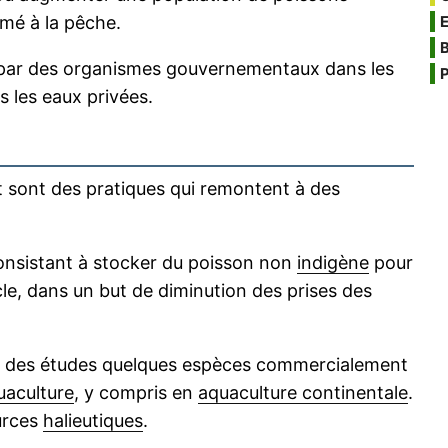
mé à la pêche.
B
 par des organismes gouvernementaux dans les
P
 les eaux privées.
sont des pratiques qui remontent à des
onsistant à stocker du poisson non
indigène
pour
le, dans un but de diminution des prises des
né des études quelques espèces commercialement
uaculture
, y compris en
aquaculture continentale
.
ources
halieutiques
.