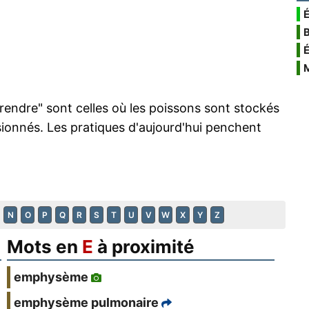
É
endre" sont celles où les poissons sont stockés
ionnés. Les pratiques d'aujourd'hui penchent
N
O
P
Q
R
S
T
U
V
W
X
Y
Z
Mots en
E
à proximité
emphysème
emphysème pulmonaire