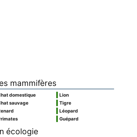
es mammifères
Chat domestique
Lion
Chat sauvage
Tigre
Renard
Léopard
Primates
Guépard
n écologie