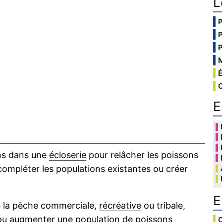
L
E
ns dans une
écloserie
pour relâcher les poissons
ompléter les populations existantes ou créer
E
e la pêche commerciale,
récréative
ou tribale,
 ou augmenter une population de poissons
C