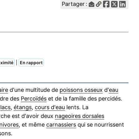
Partager :
|
ximité
En rapport
aire
d'une multitude de
poissons osseux
d'
eau
rdre des
Percoïdés
et de la famille des percidés.
n
lacs
,
étangs
,
cours d'eau
lents. La
erche est d'avoir deux
nageoires dorsales
nivores
, et même
carnassiers
qui se nourrissent
sons.