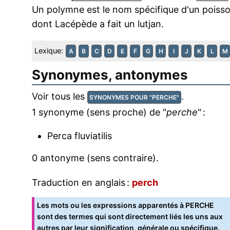
Un polymne est le nom spécifique d'un poisso
dont Lacépède a fait un lutjan.
Lexique:
A
B
C
D
E
F
G
H
I
J
K
L
M
Synonymes, antonymes
Voir tous les
.
SYNONYMES POUR "PERCHE"
1 synonyme (sens proche) de "
perche
" :
Perca fluviatilis
0 antonyme (sens contraire).
Traduction en anglais :
perch
Les mots ou les expressions apparentés à PERCHE
sont des termes qui sont directement liés les uns aux
autres par leur signification, générale ou spécifique.