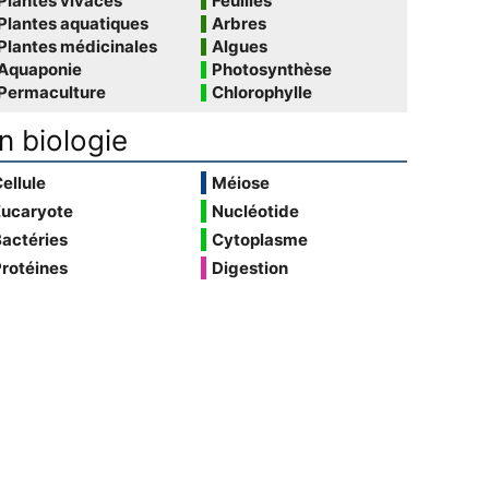
Plantes vivaces
Feuilles
Plantes aquatiques
Arbres
Plantes médicinales
Algues
Aquaponie
Photosynthèse
Permaculture
Chlorophylle
n biologie
ellule
Méiose
Eucaryote
Nucléotide
actéries
Cytoplasme
rotéines
Digestion