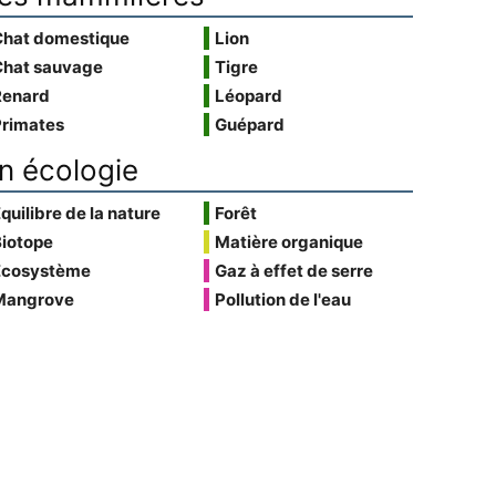
Chat domestique
Lion
Chat sauvage
Tigre
Renard
Léopard
Primates
Guépard
n écologie
quilibre de la nature
Forêt
Biotope
Matière organique
Écosystème
Gaz à effet de serre
Mangrove
Pollution de l'eau