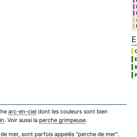
E
C
B
P
che
arc-en-ciel
dont les couleurs sont bien
in
. Voir aussi la
perche grimpeuse
.
de
mer
, sont parfois appelés "
perche de mer
".