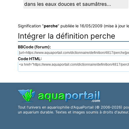
dans les eaux douces et saumâtres...
Signification "
perche
" publiée le 16/05/2009 (mise à jour 
Intégrer la définition perche
BBCode (forum):
Code HTML:
Tout l'univers en aquariophilie d'AquaPortail (© 2006–2026) po
un aquarium durable. Textes et images soumis à droits d'auteur