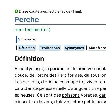
Durée courte avec lecture rapide (1 mn).
Perche
nom féminin (n.f.)
Sommaire :
|
|
|
|
Définition
Explications
Synonymes
Mots à pro
Définition
En
ichtyologie
, la
perche
est le nom
vernacul
douce
, de l'ordre des
Perciformes
, du sous-o
Les perches, d'origine
cosmopolite
, vivent e
caractéristique essentielle distinguant une p
épineuses. Ce sont des
poissons
voraces,
car
d'
insectes
, de vers, d'
alevins
et de petits pois