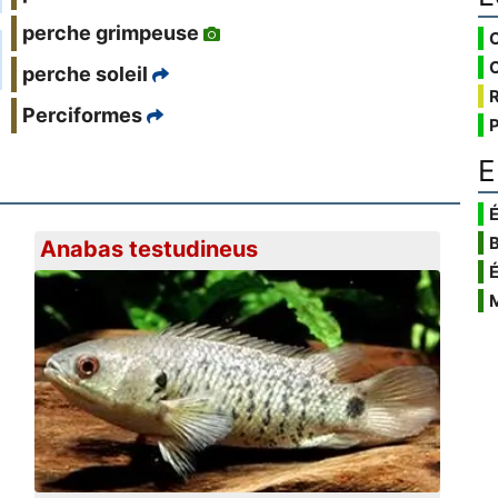
perche grimpeuse
perche soleil
Perciformes
E
É
Anabas testudineus