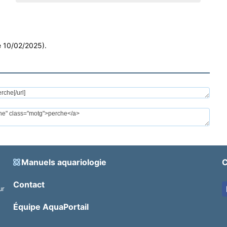
le 10/02/2025).
Manuels aquariologie
C
Contact
ur
.
Équipe AquaPortail