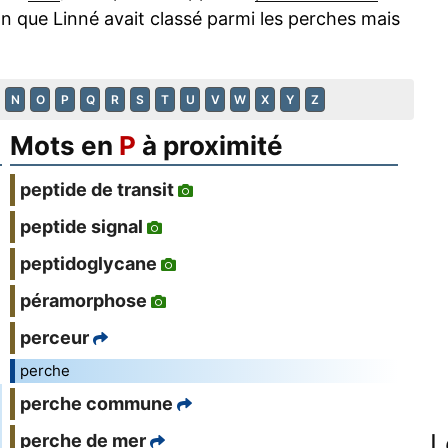
n que Linné avait classé parmi les perches mais
N
O
P
Q
R
S
T
U
V
W
X
Y
Z
Mots en
P
à proximité
peptide de transit
peptide signal
peptidoglycane
péramorphose
perceur
perche
perche commune
L
perche de mer