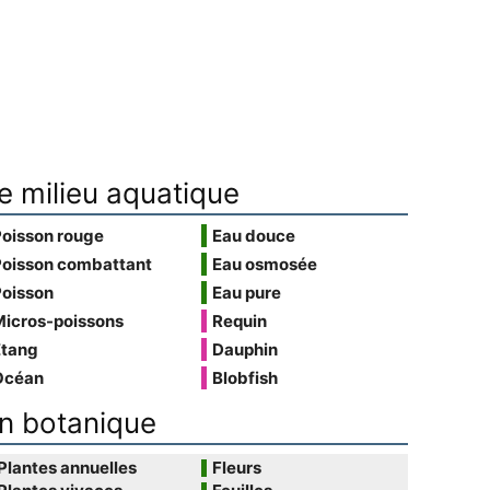
e milieu aquatique
Poisson rouge
Eau douce
Poisson combattant
Eau osmosée
Poisson
Eau pure
Micros-poissons
Requin
Étang
Dauphin
Océan
Blobfish
n botanique
Plantes annuelles
Fleurs