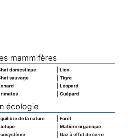
es mammifères
Chat domestique
Lion
Chat sauvage
Tigre
Renard
Léopard
Primates
Guépard
n écologie
quilibre de la nature
Forêt
Biotope
Matière organique
Écosystème
Gaz à effet de serre