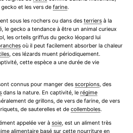
e gecko et les vers de
farine
.
tent sous les rochers ou dans des
terriers
à la
té, le gecko a tendance à être un animal curieux
ol, les orteils griffus du gecko léopard lui
branches
où il peut facilement absorber la chaleur
iles
, ces lézards muent périodiquement.
tivité, cette espèce a une durée de vie
t sont connus pour manger des
scorpions
, des
s
dans la nature. En captivité, le
régime
alement de grillons, de vers de farine, de vers
criquets, de sauterelles et de
collemboles
.
ment appelée ver à
soie
, est un aliment très
ime alimentaire basé sur cette
nourriture
en