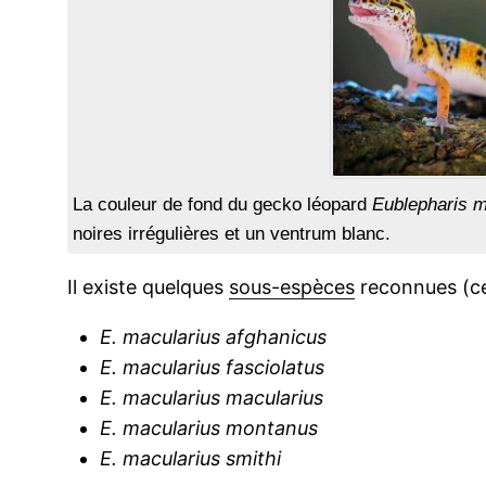
La couleur de fond du gecko léopard
Eublepharis m
noires irrégulières et un ventrum blanc.
Il existe quelques
sous-espèces
reconnues (ce
E. macularius afghanicus
E. macularius fasciolatus
E. macularius macularius
E. macularius montanus
E. macularius smithi