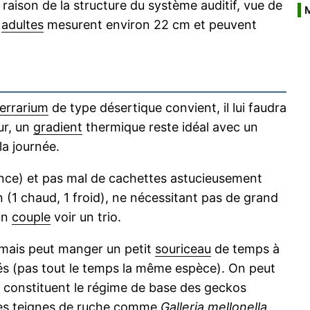
 raison de la structure du système auditif, vue de
s
adultes
mesurent environ 22 cm et peuvent
terrarium
de type désertique convient, il lui faudra
ur, un
gradient
thermique reste idéal avec un
a journée.
ence) et pas mal de cachettes astucieusement
n (1 chaud, 1 froid), ne nécessitant pas de grand
un
couple
voir un trio.
mais peut manger un petit
souriceau
de temps à
iés (pas tout le temps la même espèce). On peut
, constituent le régime de base des geckos
es teignes de
ruche
comme
Galleria mellonella
,