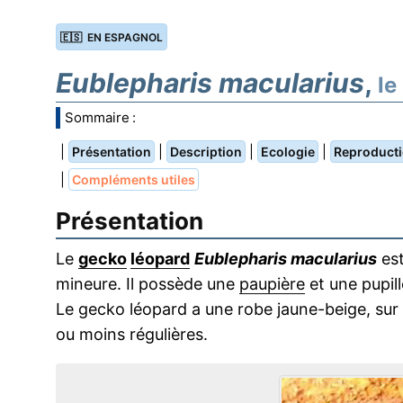
🇪🇸 EN ESPAGNOL
Eublepharis macularius
,
le
Sommaire :
|
|
|
|
Présentation
Description
Ecologie
Reproduct
|
Compléments utiles
Présentation
Le
gecko
léopard
Eublepharis macularius
est
mineure. Il possède une
paupière
et une pupil
Le gecko léopard a une robe jaune-beige, sur
ou moins régulières.