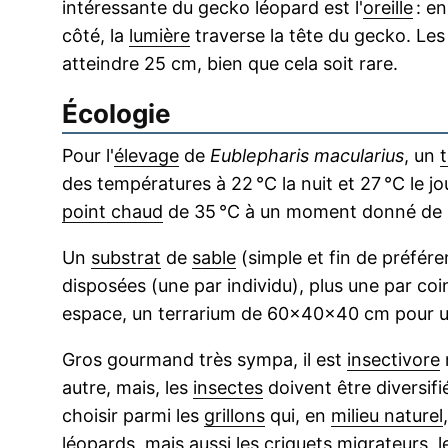
intéressante du gecko léopard est l'
oreille
: en
côté, la
lumière
traverse la tête du gecko. Le
atteindre 25 cm, bien que cela soit rare.
Écologie
Pour l'
élevage
de
Eublepharis macularius
, un
des températures à 22 °C la nuit et 27 °C le jo
point chaud
de 35 °C à un moment donné de l
Un
substrat
de
sable
(simple et fin de préfér
disposées (une par individu), plus une par coi
espace, un terrarium de 60x40x40 cm pour 
Gros gourmand très sympa, il est
insectivore
autre, mais, les
insectes
doivent être diversif
choisir parmi les
grillons
qui, en
milieu naturel
léopards, mais aussi les
criquets
migrateurs, l