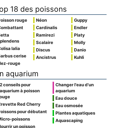
op 18 des poissons
Poisson rouge
Néon
Guppy
Combattant
Cardinalis
Endler
Betta
Ramirezi
Platy
splendens
Scalaire
Molly
olisa lalia
Discus
Danio
arbus cerise
Ancistrus
Kuhli
Nez-rouge
n aquarium
2 conseils pour
Changer l'eau d'un
'aquarium à poisson
aquarium
rouge
Eau douce
Crevette Red Cherry
Eau osmosée
oissons pour débutant
Plantes aquatiques
Micro-poissons
Aquascaping
ourrir un poisson