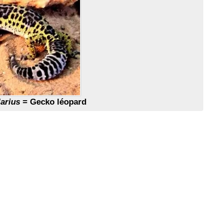
arius
= Gecko léopard