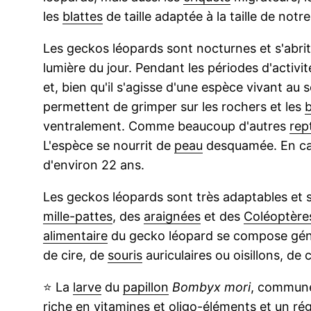
les
blattes
de taille adaptée à la taille de notr
Les geckos léopards sont nocturnes et s'abri
lumière du jour. Pendant les périodes d'activi
et, bien qu'il s'agisse d'une espèce vivant au s
permettent de grimper sur les rochers et les
ventralement. Comme beaucoup d'autres
rept
L'espèce se nourrit de
peau
desquamée. En cap
d'environ 22 ans.
Les geckos léopards sont très adaptables e
mille-pattes
, des
araignées
et des
Coléoptère
alimentaire
du gecko léopard se compose génér
de cire, de
souris
auriculaires ou oisillons, de 
⭐
La
larve
du
papillon
Bombyx mori
, communé
riche en
vitamines
et
oligo-éléments
et un rég