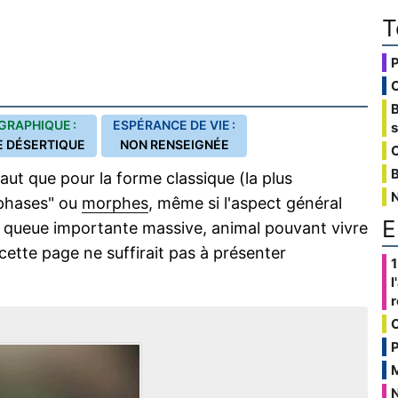
T
GRAPHIQUE :
ESPÉRANCE DE VIE :
E DÉSERTIQUE
NON RENSEIGNÉE
C
B
aut que pour la forme classique (la plus
"phases" ou
morphes
, même si l'aspect général
E
 queue importante massive, animal pouvant vivre
cette page ne suffirait pas à présenter
1
l
P
N