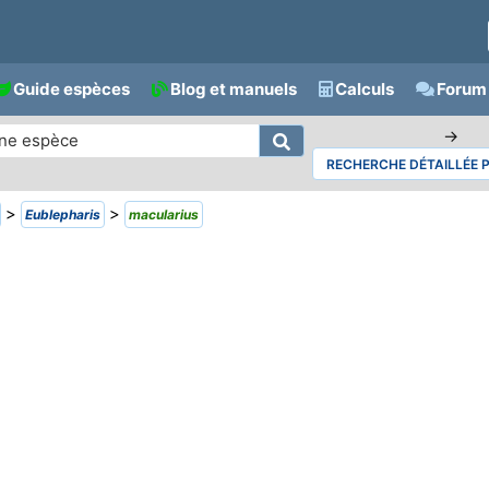
Guide espèces
Blog et manuels
Calculs
Forum 
→
RECHERCHE DÉTAILLÉE 
>
>
Eublepharis
macularius